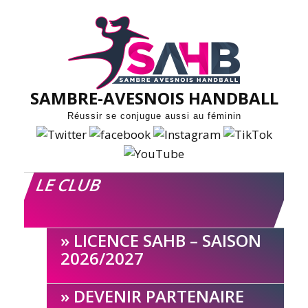
Skip
to
content
SAMBRE-AVESNOIS HANDBALL
Réussir se conjugue aussi au féminin
LE CLUB
LICENCE SAHB – SAISON
2026/2027
DEVENIR PARTENAIRE