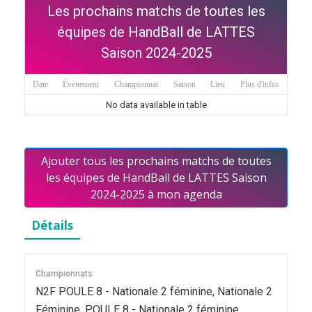
Les prochains matchs de toutes les
équipes de HandBall de LATTES
Saison 2024-2025
Date
Évènement
Championnat
Saison
Lieu
Plus d'infos
No data available in table
Ajouter tous les prochains matchs de toutes
les équipes de HandBall de LATTES Saison
2024-2025 à mon agenda
Détails
Championnats
N2F POULE 8 - Nationale 2 féminine, Nationale 2
Féminine, POULE 8 - Nationale 2 féminine