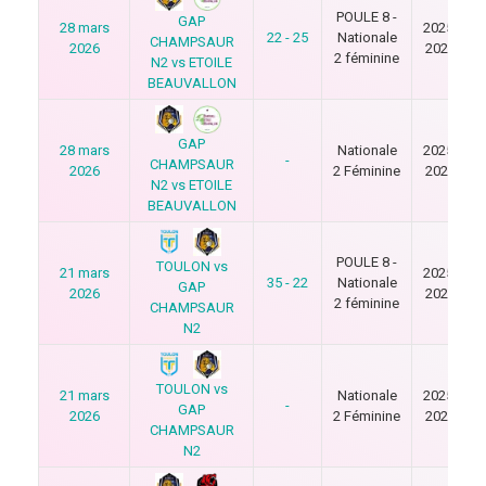
POULE 8 -
GAP
28 mars
2025-
22 - 25
Nationale
CHAMPSAUR
2026
2026
2 féminine
N2 vs ETOILE
BEAUVALLON
GAP
28 mars
Nationale
2025-
-
CHAMPSAUR
2026
2 Féminine
2026
N2 vs ETOILE
BEAUVALLON
POULE 8 -
TOULON vs
21 mars
2025-
35 - 22
Nationale
GAP
2026
2026
2 féminine
CHAMPSAUR
N2
TOULON vs
21 mars
Nationale
2025-
-
GAP
2026
2 Féminine
2026
CHAMPSAUR
N2