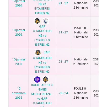
10 janvier
2025-
21 - 27
Nationale
N2 vs
2026
2026
2 féminine
EYGUIERES
ISTRES N2
GAP
POULE 8 -
10 janvier
2025-
CHAMPSAUR
21 - 27
Nationale
2026
2026
N2 vs
2 féminine
EYGUIERES
ISTRES N2
GAP
CHAMPSAUR
10 janvier
Nationale
2025-
21 - 27
N2 vs
2026
2 Féminine
2026
EYGUIERES
ISTRES N2
BOUILLARGUES
15
POULE 8 -
NIMES
2025-
novembre
28 - 24
Nationale
MEDITERRANEE
2026
2025
2 féminine
vs GAP
CHAMPSAUR