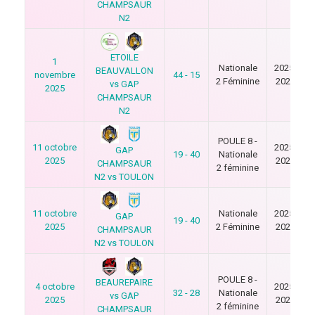
CHAMPSAUR
N2
ETOILE
1
Nationale
2025-
BEAUVALLON
novembre
44 - 15
2 Féminine
2026
vs GAP
2025
CHAMPSAUR
N2
POULE 8 -
11 octobre
2025-
GAP
19 - 40
Nationale
2025
2026
CHAMPSAUR
2 féminine
N2 vs TOULON
11 octobre
Nationale
2025-
GAP
19 - 40
2025
2 Féminine
2026
CHAMPSAUR
N2 vs TOULON
POULE 8 -
BEAUREPAIRE
4 octobre
2025-
32 - 28
Nationale
vs GAP
2025
2026
2 féminine
CHAMPSAUR