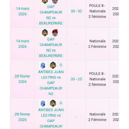
POULE 8 -
GAP
14 mars
2025-
30 - 32
Nationale
CHAMPSAUR
2026
2026
2 féminine
N2 vs
BEAUREPAIRE
GAP
14 mars
Nationale
2025-
-
CHAMPSAUR
2026
2 Féminine
2026
N2 vs
BEAUREPAIRE
O.
ANTIBES JUAN
POULE 8 -
28 février
2025-
LES PINS vs
33 - 25
Nationale
2026
2026
GAP
2 féminine
CHAMPSAUR
N2
O.
ANTIBES JUAN
28 février
Nationale
2025-
LES PINS vs
-
2026
2 Féminine
2026
GAP
CHAMPSAUR