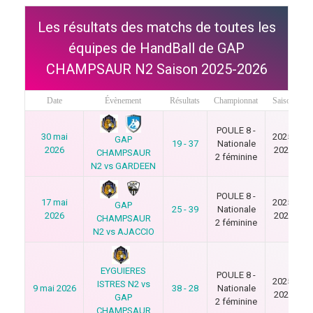
Les résultats des matchs de toutes les
équipes de HandBall de GAP
CHAMPSAUR N2 Saison 2025-2026
Date
Évènement
Résultats
Championnat
Saison
POULE 8 -
30 mai
2025-
GAP
19 - 37
Nationale
2026
2026
CHAMPSAUR
2 féminine
N2 vs GARDEEN
POULE 8 -
17 mai
2025-
GAP
25 - 39
Nationale
2026
2026
CHAMPSAUR
2 féminine
N2 vs AJACCIO
EYGUIERES
POULE 8 -
2025-
ISTRES N2 vs
9 mai 2026
38 - 28
Nationale
2026
GAP
2 féminine
CHAMPSAUR