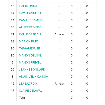
18
EMMA PINNA
-
0
0
89
EMY JEANNELLE
-
0
0
14
CAMILLE FAMERY
-
0
0
30
ALIZEE FAMERY
-
0
0
71
EMILIE DESPIAU
Arrière
0
0
22
MARION RUIZ
-
0
0
36
TYPHANIE PLEE
-
0
0
30
MANON DELSOL
-
0
0
9
MANON PREVEL
-
0
0
20
JEANNE BONNARD
-
0
0
8
ANAIS VELIN CASSIM
-
0
0
15
LEA LACROIX
Arrière
0
0
17
CLAIRE DELAVAL
-
0
0
Total
0
0