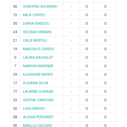
36
SHAHYNE AOURARH
-
0
0
13
MILA CORTEZ
-
0
0
55
DARIA IONESCU
-
0
0
24
SELENA HAMANI
-
0
0
21
CALIE BERTOLI
-
0
0
19
MAISSA EL IDRISSI
-
0
0
9
LAURA BACHELET
-
0
0
7
MARION NAYENER
-
0
0
29
ELEONORE MORIO
-
0
0
17
SUSANA SILVA
-
0
0
77
LAURINE DURAND
-
0
0
23
SERYNE CANOVAS
-
0
0
26
LISA FARSAC
-
0
0
38
ALEXIA PERONNET
-
0
0
93
MAELLE CISCARD
-
0
0