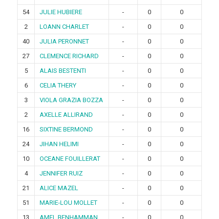
54
JULIE HUBIERE
-
0
0
2
LOANN CHARLET
-
0
0
40
JULIA PERONNET
-
0
0
27
CLEMENCE RICHARD
-
0
0
5
ALAIS BESTENTI
-
0
0
6
CELIA THERY
-
0
0
3
VIOLA GRAZIA BOZZA
-
0
0
2
AXELLE ALLIRAND
-
0
0
16
SIXTINE BERMOND
-
0
0
24
JIHAN HELIMI
-
0
0
10
OCEANE FOUILLERAT
-
0
0
4
JENNIFER RUIZ
-
0
0
21
ALICE MAZEL
-
0
0
51
MARIE-LOU MOLLET
-
0
0
13
AMEL BENHAMMAN
-
0
0