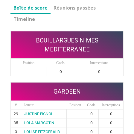
Boîte de score
Réunions passées
Timeline
BOUILLARGUES NIMES
MEDITERRANEE
Position
Goals
Interceptions
0
0
GARDEEN
#
Joueur
Position
Goals
Interceptions
29
JUSTINE PIGNOL
-
0
0
35
LOLA MARGOTIN
-
0
0
3
LOUISE FITZGERALD
-
0
0