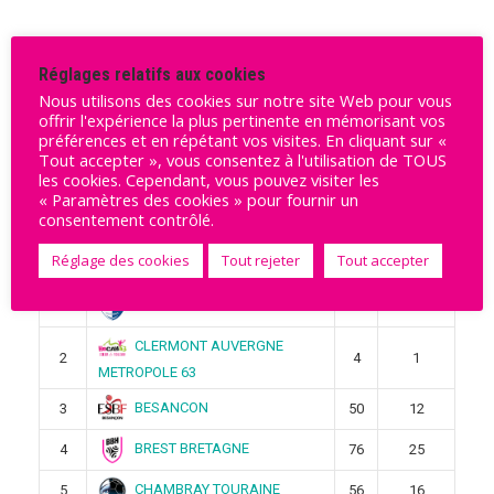
Réglages relatifs aux cookies
Rechercher
Nous utilisons des cookies sur notre site Web pour vous
offrir l'expérience la plus pertinente en mémorisant vos
Rechercher
préférences et en répétant vos visites. En cliquant sur «
Tout accepter », vous consentez à l'utilisation de TOUS
les cookies. Cependant, vous pouvez visiter les
« Paramètres des cookies » pour fournir un
Ligue Butagaz 2025-2026
consentement contrôlé.
Réglage des cookies
Tout rejeter
Tout accepter
Pos
Équipe
Pts
Victoires
STELLA SAINT-MAUR
1
4
1
CLERMONT AUVERGNE
2
4
1
METROPOLE 63
BESANCON
3
50
12
BREST BRETAGNE
4
76
25
CHAMBRAY TOURAINE
5
56
16