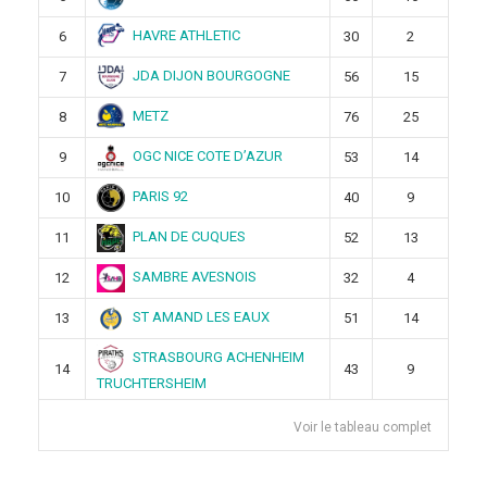
HAVRE ATHLETIC
6
30
2
JDA DIJON BOURGOGNE
7
56
15
METZ
8
76
25
OGC NICE COTE D’AZUR
9
53
14
PARIS 92
10
40
9
PLAN DE CUQUES
11
52
13
SAMBRE AVESNOIS
12
32
4
ST AMAND LES EAUX
13
51
14
STRASBOURG ACHENHEIM
14
43
9
TRUCHTERSHEIM
Voir le tableau complet