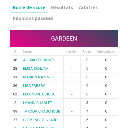
Boîte de score
Résultats
Arbitres
Réunions passées
GARDEEN
#
Joueur
Position
Goals
Interceptions
38
ALEXIA PERONNET
-
0
0
28
ELISA SCHLINK
-
0
0
33
MARION NAYENER
-
0
0
26
LISA FARSAC
-
0
0
82
ELEONORE QUIQUE
-
0
0
2
LOANN CHARLET
-
3
0
99
TAKOUA CHABCHOUB
-
4
0
27
CLEMENCE RICHARD
-
6
0