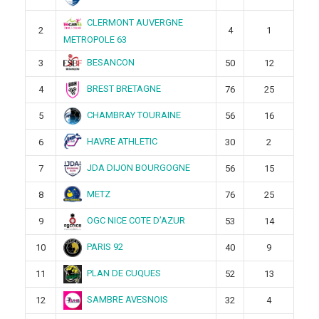
CLERMONT AUVERGNE
2
4
1
METROPOLE 63
BESANCON
3
50
12
BREST BRETAGNE
4
76
25
CHAMBRAY TOURAINE
5
56
16
HAVRE ATHLETIC
6
30
2
JDA DIJON BOURGOGNE
7
56
15
METZ
8
76
25
OGC NICE COTE D’AZUR
9
53
14
PARIS 92
10
40
9
PLAN DE CUQUES
11
52
13
SAMBRE AVESNOIS
12
32
4