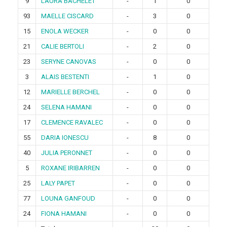
9
LAURA BACHELET
-
1
0
93
MAELLE CISCARD
-
3
0
15
ENOLA WECKER
-
0
0
21
CALIE BERTOLI
-
2
0
23
SERYNE CANOVAS
-
0
0
3
ALAIS BESTENTI
-
1
0
12
MARIELLE BERCHEL
-
0
0
24
SELENA HAMANI
-
0
0
17
CLEMENCE RAVALEC
-
0
0
55
DARIA IONESCU
-
8
0
40
JULIA PERONNET
-
0
0
5
ROXANE IRIBARREN
-
0
0
25
LALY PAPET
-
0
0
77
LOUNA GANFOUD
-
0
0
24
FIONA HAMANI
-
0
0