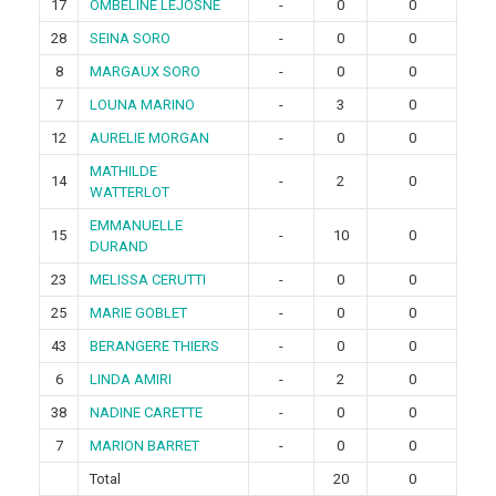
17
OMBELINE LEJOSNE
-
0
0
28
SEINA SORO
-
0
0
8
MARGAUX SORO
-
0
0
7
LOUNA MARINO
-
3
0
12
AURELIE MORGAN
-
0
0
MATHILDE
14
-
2
0
WATTERLOT
EMMANUELLE
15
-
10
0
DURAND
23
MELISSA CERUTTI
-
0
0
25
MARIE GOBLET
-
0
0
43
BERANGERE THIERS
-
0
0
6
LINDA AMIRI
-
2
0
38
NADINE CARETTE
-
0
0
7
MARION BARRET
-
0
0
Total
20
0