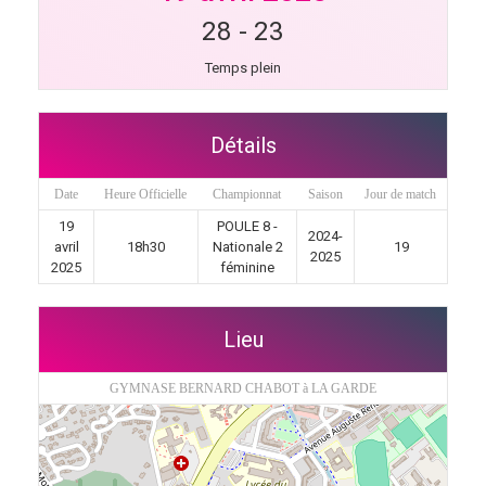
28
-
23
Temps plein
Détails
Date
Heure Officielle
Championnat
Saison
Jour de match
19
POULE 8 -
2024-
avril
18h30
Nationale 2
19
2025
2025
féminine
Lieu
GYMNASE BERNARD CHABOT à LA GARDE