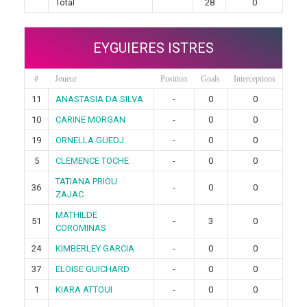
Total
28
0
EYGUIERES ISTRES
#
Joueur
Position
Goals
Interceptions
11
ANASTASIA DA SILVA
-
0
0
10
CARINE MORGAN
-
0
0
19
ORNELLA GUEDJ
-
0
0
5
CLEMENCE TOCHE
-
0
0
TATIANA PRIOU
36
-
0
0
ZAJAC
MATHILDE
51
-
3
0
COROMINAS
24
KIMBERLEY GARCIA
-
0
0
37
ELOISE GUICHARD
-
0
0
1
KIARA ATTOUI
-
0
0