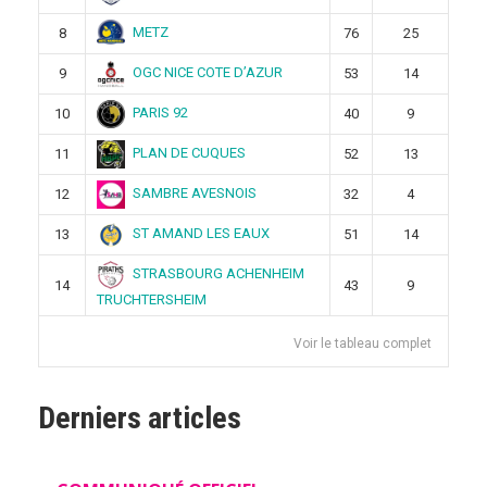
METZ
8
76
25
OGC NICE COTE D’AZUR
9
53
14
PARIS 92
10
40
9
PLAN DE CUQUES
11
52
13
SAMBRE AVESNOIS
12
32
4
ST AMAND LES EAUX
13
51
14
STRASBOURG ACHENHEIM
14
43
9
TRUCHTERSHEIM
Voir le tableau complet
Derniers articles