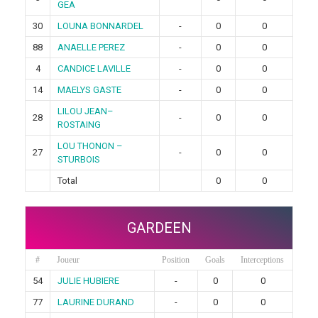
GEA
30
LOUNA BONNARDEL
-
0
0
88
ANAELLE PEREZ
-
0
0
4
CANDICE LAVILLE
-
0
0
14
MAELYS GASTE
-
0
0
LILOU JEAN–
28
-
0
0
ROSTAING
LOU THONON –
27
-
0
0
STURBOIS
Total
0
0
GARDEEN
#
Joueur
Position
Goals
Interceptions
54
JULIE HUBIERE
-
0
0
77
LAURINE DURAND
-
0
0