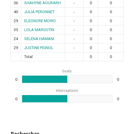
36
SHAHYNE AOURARH
-
0
0
40
JULIA PERONNET
-
0
0
29
ELEONORE MORIO
-
0
0
35
LOLA MARGOTIN
-
0
0
24
SELENA HAMANI
-
0
0
29
JUSTINE PIGNOL
-
0
0
Total
0
0
Goals
0
0
Interceptions
0
0
Rechercher