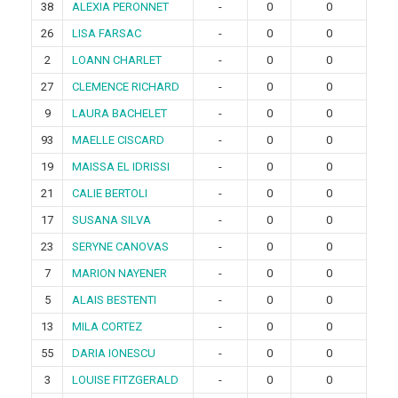
38
ALEXIA PERONNET
-
0
0
26
LISA FARSAC
-
0
0
2
LOANN CHARLET
-
0
0
27
CLEMENCE RICHARD
-
0
0
9
LAURA BACHELET
-
0
0
93
MAELLE CISCARD
-
0
0
19
MAISSA EL IDRISSI
-
0
0
21
CALIE BERTOLI
-
0
0
17
SUSANA SILVA
-
0
0
23
SERYNE CANOVAS
-
0
0
7
MARION NAYENER
-
0
0
5
ALAIS BESTENTI
-
0
0
13
MILA CORTEZ
-
0
0
55
DARIA IONESCU
-
0
0
3
LOUISE FITZGERALD
-
0
0