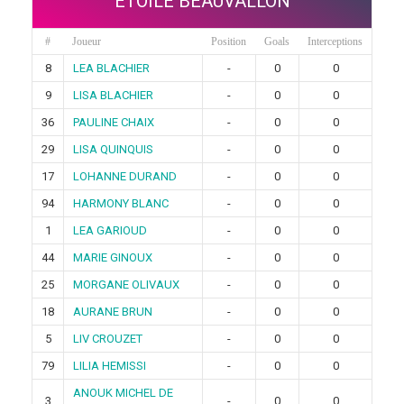
ETOILE BEAUVALLON
#
Joueur
Position
Goals
Interceptions
8
LEA BLACHIER
-
0
0
9
LISA BLACHIER
-
0
0
36
PAULINE CHAIX
-
0
0
29
LISA QUINQUIS
-
0
0
17
LOHANNE DURAND
-
0
0
94
HARMONY BLANC
-
0
0
1
LEA GARIOUD
-
0
0
44
MARIE GINOUX
-
0
0
25
MORGANE OLIVAUX
-
0
0
18
AURANE BRUN
-
0
0
5
LIV CROUZET
-
0
0
79
LILIA HEMISSI
-
0
0
ANOUK MICHEL DE
3
-
0
0