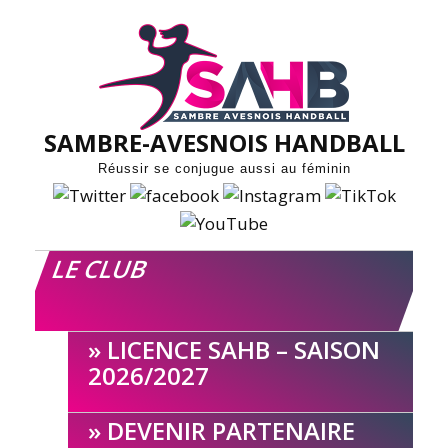
Skip
to
content
SAMBRE-AVESNOIS HANDBALL
Réussir se conjugue aussi au féminin
LE CLUB
LICENCE SAHB – SAISON
2026/2027
DEVENIR PARTENAIRE