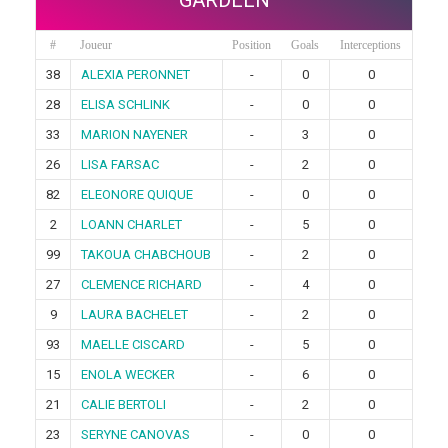
#
Joueur
Position
Goals
Interceptions
38
ALEXIA PERONNET
-
0
0
28
ELISA SCHLINK
-
0
0
33
MARION NAYENER
-
3
0
26
LISA FARSAC
-
2
0
82
ELEONORE QUIQUE
-
0
0
2
LOANN CHARLET
-
5
0
99
TAKOUA CHABCHOUB
-
2
0
27
CLEMENCE RICHARD
-
4
0
9
LAURA BACHELET
-
2
0
93
MAELLE CISCARD
-
5
0
15
ENOLA WECKER
-
6
0
21
CALIE BERTOLI
-
2
0
23
SERYNE CANOVAS
-
0
0