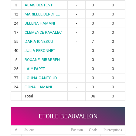
3
ALAIS BESTENTI
-
0
0
12
MARIELLE BERCHEL
-
0
0
24
SELENA HAMANI
-
0
0
17
CLEMENCE RAVALEC
-
0
0
55
DARIA IONESCU
-
7
0
40
JULIA PERONNET
-
0
0
5
ROXANE IRIBARREN
-
0
0
25
LALY PAPET
-
0
0
77
LOUNA GANFOUD
-
0
0
24
FIONA HAMANI
-
0
0
Total
38
0
ETOILE BEAUVALLON
#
Joueur
Position
Goals
Interceptions