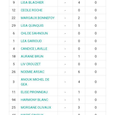
9
LISA BLACHIER
-
4
0
12
CECILE ROCHE
-
0
0
22
MARGAUX BONNEFOY
-
2
0
29
LISA QUINQUIS
-
5
0
6
CHLOE SAHNOUN
-
0
0
1
LEA GARIOUD
-
0
0
4
CANDICE LAVILLE
-
0
0
18
AURANE BRUN
-
1
0
5
LIV CROUZET
-
0
0
26
NOEMIE ARSAC
-
6
0
ANOUK MICHEL DE
3
-
4
0
GEA
11
ELISE PIRONNEAU
-
1
0
94
HARMONY BLANC
-
1
0
25
MORGANE OLIVAUX
-
3
0