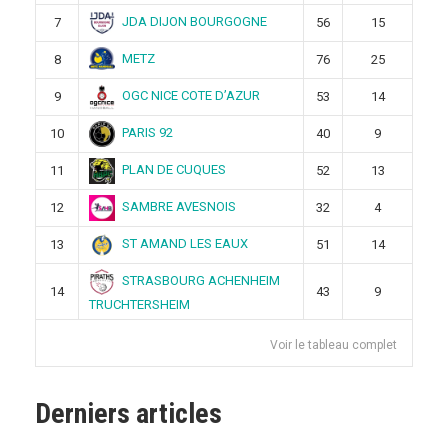
JDA DIJON BOURGOGNE
7
56
15
METZ
8
76
25
OGC NICE COTE D’AZUR
9
53
14
PARIS 92
10
40
9
PLAN DE CUQUES
11
52
13
SAMBRE AVESNOIS
12
32
4
ST AMAND LES EAUX
13
51
14
STRASBOURG ACHENHEIM
14
43
9
TRUCHTERSHEIM
Voir le tableau complet
Derniers articles