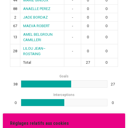
44
MARIE GINOUX
-
0
0
88
ANAELLE PEREZ
-
0
0
2
JADE BORDAZ
-
0
0
67
MAEVA ROBERT
-
0
0
AMEL BELGROUN
13
-
0
0
CAMILLERI
LILOU JEAN–
28
-
0
0
ROSTAING
Total
27
0
Goals
38
27
Interceptions
0
0
Réglages relatifs aux cookies