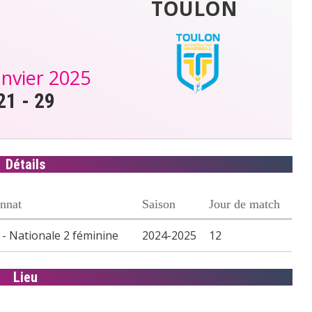
TOULON
anvier 2025
21
-
29
Détails
nnat
Saison
Jour de match
- Nationale 2 féminine
2024-2025
12
Lieu