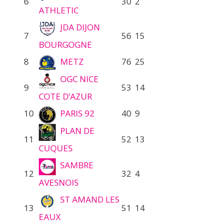
6
30
2
ATHLETIC
JDA DIJON
7
56
15
BOURGOGNE
8
METZ
76
25
OGC NICE
9
53
14
COTE D’AZUR
10
PARIS 92
40
9
PLAN DE
11
52
13
CUQUES
SAMBRE
12
32
4
AVESNOIS
ST AMAND LES
13
51
14
EAUX