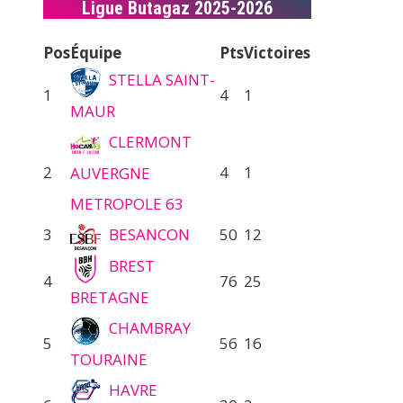
Ligue Butagaz 2025-2026
Pos
Équipe
Pts
Victoires
STELLA SAINT-
1
4
1
MAUR
CLERMONT
2
4
1
AUVERGNE
METROPOLE 63
3
BESANCON
50
12
BREST
4
76
25
BRETAGNE
CHAMBRAY
5
56
16
TOURAINE
HAVRE