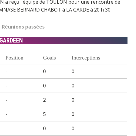
EEN a reçu l'équipe de TOULON pour une rencontre de
e GYMNASE BERNARD CHABOT à LA GARDE à 20 h 30
Réunions passées
GARDEEN
Position
Goals
Interceptions
-
0
0
-
0
0
-
2
0
-
5
0
-
0
0