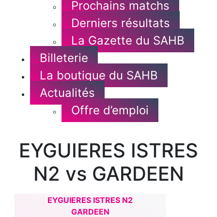
Prochains matchs
Derniers résultats
La Gazette du SAHB
Billeterie
La boutique du SAHB
Actualités
Offre d’emploi
EYGUIERES ISTRES
N2 vs GARDEEN
EYGUIERES ISTRES N2
GARDEEN