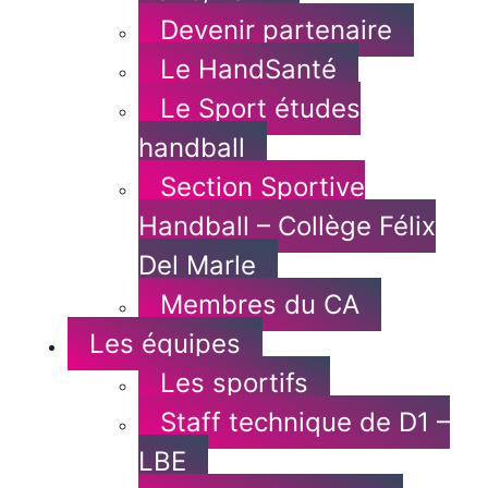
Devenir partenaire
Le HandSanté
Le Sport études
handball
Section Sportive
Handball – Collège Félix
Del Marle
Membres du CA
Les équipes
Les sportifs
Staff technique de D1 –
LBE