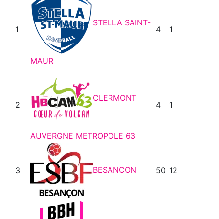
STELLA SAINT-
1
4
1
MAUR
CLERMONT
2
4
1
AUVERGNE METROPOLE 63
BESANCON
3
50
12