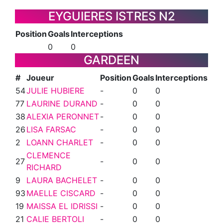
EYGUIERES ISTRES N2
Position
Goals
Interceptions
0
0
GARDEEN
#
Joueur
Position
Goals
Interceptions
54
JULIE HUBIERE
-
0
0
77
LAURINE DURAND
-
0
0
38
ALEXIA PERONNET
-
0
0
26
LISA FARSAC
-
0
0
2
LOANN CHARLET
-
0
0
CLEMENCE
27
-
0
0
RICHARD
9
LAURA BACHELET
-
0
0
93
MAELLE CISCARD
-
0
0
19
MAISSA EL IDRISSI
-
0
0
21
CALIE BERTOLI
-
0
0