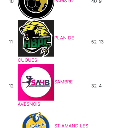
PARIS 92
10
40
9
PLAN DE
11
52
13
CUQUES
SAMBRE
12
32
4
AVESNOIS
ST AMAND LES