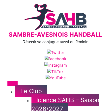
Skip
to
content
SAMBRE-AVESNOIS HANDBALL
Réussir se conjugue aussi au féminin
Menu
Le Club
licence SAHB – Saison
2026/2027