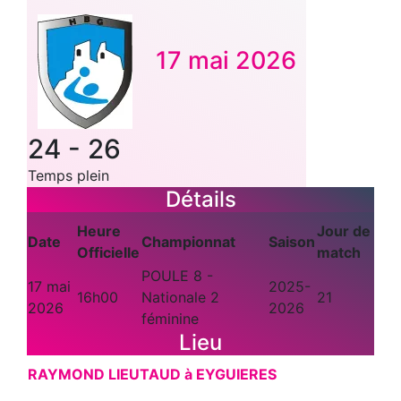
17 mai 2026
24
-
26
Temps plein
Détails
Heure
Jour de
Date
Championnat
Saison
Officielle
match
POULE 8 -
17 mai
2025-
16h00
Nationale 2
21
2026
2026
féminine
Lieu
RAYMOND LIEUTAUD à EYGUIERES