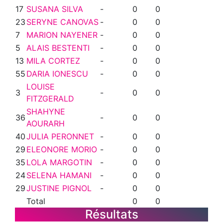
17
SUSANA SILVA
-
0
0
23
SERYNE CANOVAS
-
0
0
7
MARION NAYENER
-
0
0
5
ALAIS BESTENTI
-
0
0
13
MILA CORTEZ
-
0
0
55
DARIA IONESCU
-
0
0
LOUISE
3
-
0
0
FITZGERALD
SHAHYNE
36
-
0
0
AOURARH
40
JULIA PERONNET
-
0
0
29
ELEONORE MORIO
-
0
0
35
LOLA MARGOTIN
-
0
0
24
SELENA HAMANI
-
0
0
29
JUSTINE PIGNOL
-
0
0
Total
0
0
Résultats