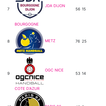
JDA DIJON
7
56
15
BOURGOGNE
METZ
8
76
25
OGC NICE
9
53
14
COTE D’AZUR