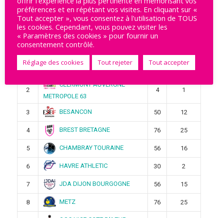
offrir l'expérience la plus pertinente en mémorisant vos
préférences et en répétant vos visites. En cliquant sur «
Tout accepter », vous consentez à l'utilisation de TOUS
les cookies. Cependant, vous pouvez visiter les
Ligue Butagaz 2025-2026
« Paramètres des cookies » pour fournir un
consentement contrôlé.
Pos
Équipe
Pts
Victoires
Réglage des cookies
Tout rejeter
Tout accepter
STELLA SAINT-MAUR
1
4
1
CLERMONT AUVERGNE
2
4
1
METROPOLE 63
BESANCON
3
50
12
BREST BRETAGNE
4
76
25
CHAMBRAY TOURAINE
5
56
16
HAVRE ATHLETIC
6
30
2
JDA DIJON BOURGOGNE
7
56
15
METZ
8
76
25