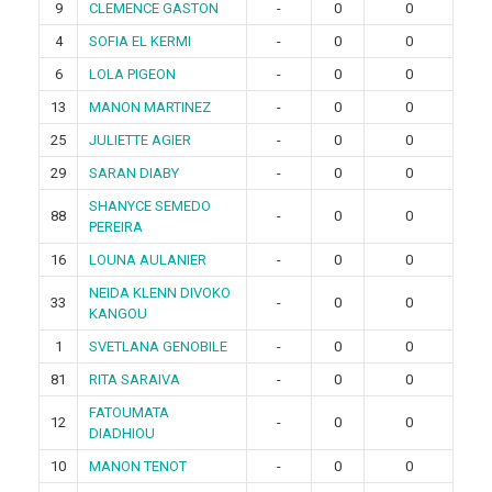
9
CLEMENCE GASTON
-
0
0
4
SOFIA EL KERMI
-
0
0
6
LOLA PIGEON
-
0
0
13
MANON MARTINEZ
-
0
0
25
JULIETTE AGIER
-
0
0
29
SARAN DIABY
-
0
0
SHANYCE SEMEDO
88
-
0
0
PEREIRA
16
LOUNA AULANIER
-
0
0
NEIDA KLENN DIVOKO
33
-
0
0
KANGOU
1
SVETLANA GENOBILE
-
0
0
81
RITA SARAIVA
-
0
0
FATOUMATA
12
-
0
0
DIADHIOU
10
MANON TENOT
-
0
0