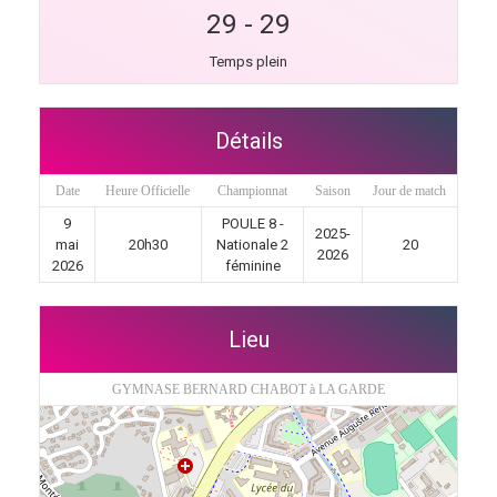
29
-
29
Temps plein
Détails
Date
Heure Officielle
Championnat
Saison
Jour de match
9
POULE 8 -
2025-
mai
20h30
Nationale 2
20
2026
2026
féminine
Lieu
GYMNASE BERNARD CHABOT à LA GARDE