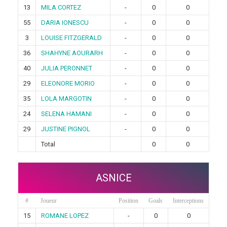
13
MILA CORTEZ
-
0
0
55
DARIA IONESCU
-
0
0
3
LOUISE FITZGERALD
-
0
0
36
SHAHYNE AOURARH
-
0
0
40
JULIA PERONNET
-
0
0
29
ELEONORE MORIO
-
0
0
35
LOLA MARGOTIN
-
0
0
24
SELENA HAMANI
-
0
0
29
JUSTINE PIGNOL
-
0
0
Total
0
0
ASNICE
#
Joueur
Position
Goals
Interceptions
15
ROMANE LOPEZ
-
0
0