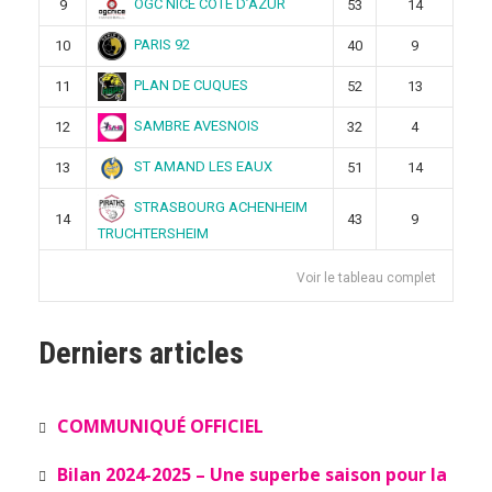
OGC NICE COTE D’AZUR
9
53
14
PARIS 92
10
40
9
PLAN DE CUQUES
11
52
13
SAMBRE AVESNOIS
12
32
4
ST AMAND LES EAUX
13
51
14
STRASBOURG ACHENHEIM
14
43
9
TRUCHTERSHEIM
Voir le tableau complet
Derniers articles
COMMUNIQUÉ OFFICIEL
Bilan 2024-2025 – Une superbe saison pour la