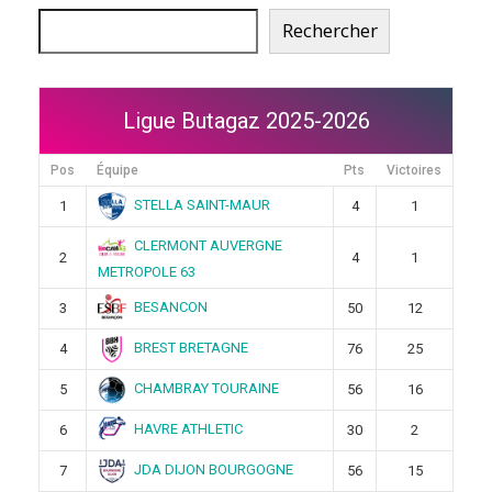
Rechercher
Ligue Butagaz 2025-2026
Pos
Équipe
Pts
Victoires
STELLA SAINT-MAUR
1
4
1
CLERMONT AUVERGNE
2
4
1
METROPOLE 63
BESANCON
3
50
12
BREST BRETAGNE
4
76
25
CHAMBRAY TOURAINE
5
56
16
HAVRE ATHLETIC
6
30
2
JDA DIJON BOURGOGNE
7
56
15