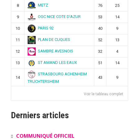
METZ
8
76
25
OGC NICE COTE D’AZUR
9
53
14
PARIS 92
10
40
9
PLAN DE CUQUES
11
52
13
SAMBRE AVESNOIS
12
32
4
ST AMAND LES EAUX
13
51
14
STRASBOURG ACHENHEIM
14
43
9
TRUCHTERSHEIM
Voir le tableau complet
Derniers articles
COMMUNIQUÉ OFFICIEL