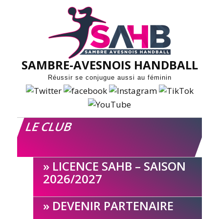
Skip
to
content
SAMBRE-AVESNOIS HANDBALL
Réussir se conjugue aussi au féminin
LE CLUB
LICENCE SAHB – SAISON
2026/2027
DEVENIR PARTENAIRE