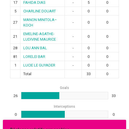
17
FAHIDA DIAS
-
5
0
5
CHARLINE DOUART
-
0
0
MANON MINITOLA–
27
-
0
0
KOCH
EMELINE-AGATHE-
21
-
0
0
LUDIVINE MAURICE
28
LOU ANN BAL
-
0
0
81
LORELEI BAR
-
0
0
1
LUCIE LE GUYADER
-
0
0
Total
33
0
Goals
26
33
Interceptions
0
0