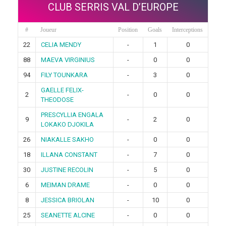
CLUB SERRIS VAL D’EUROPE
#
Joueur
Position
Goals
Interceptions
22
CELIA MENDY
-
1
0
88
MAEVA VIRGINIUS
-
0
0
94
FILY TOUNKARA
-
3
0
GAELLE FELIX-
2
-
0
0
THEODOSE
PRESCYLLIA ENGALA
9
-
2
0
LOKAKO DJOKILA
26
NIAKALLE SAKHO
-
0
0
18
ILLANA CONSTANT
-
7
0
30
JUSTINE RECOLIN
-
5
0
6
MEIMAN DRAME
-
0
0
8
JESSICA BRIOLAN
-
10
0
25
SEANETTE ALCINE
-
0
0