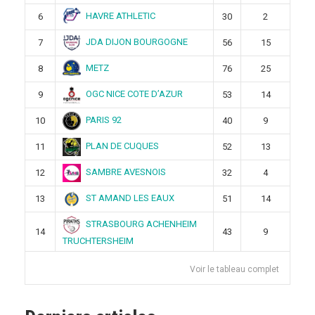
HAVRE ATHLETIC
6
30
2
JDA DIJON BOURGOGNE
7
56
15
METZ
8
76
25
OGC NICE COTE D’AZUR
9
53
14
PARIS 92
10
40
9
PLAN DE CUQUES
11
52
13
SAMBRE AVESNOIS
12
32
4
ST AMAND LES EAUX
13
51
14
STRASBOURG ACHENHEIM
14
43
9
TRUCHTERSHEIM
Voir le tableau complet