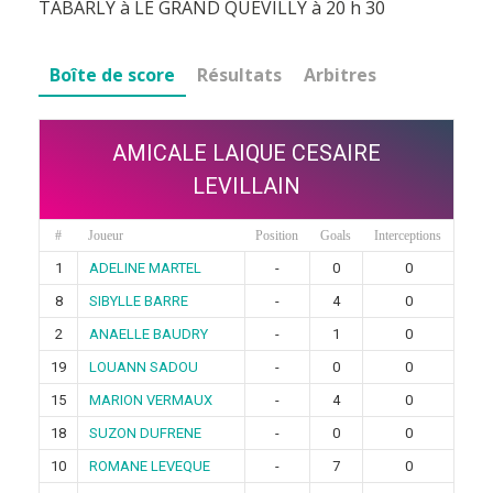
TABARLY à LE GRAND QUEVILLY à 20 h 30
Boîte de score
Résultats
Arbitres
AMICALE LAIQUE CESAIRE
LEVILLAIN
#
Joueur
Position
Goals
Interceptions
1
ADELINE MARTEL
-
0
0
8
SIBYLLE BARRE
-
4
0
2
ANAELLE BAUDRY
-
1
0
19
LOUANN SADOU
-
0
0
15
MARION VERMAUX
-
4
0
18
SUZON DUFRENE
-
0
0
10
ROMANE LEVEQUE
-
7
0