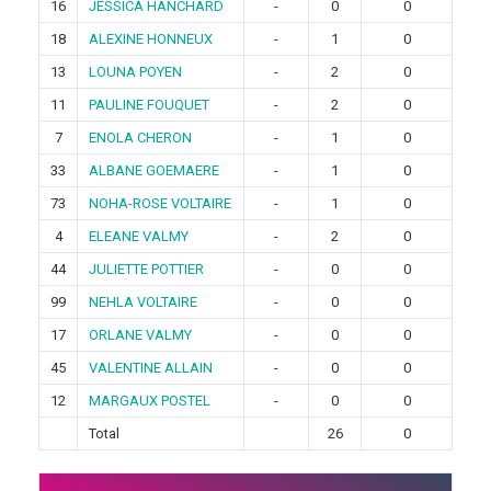
16
JESSICA HANCHARD
-
0
0
18
ALEXINE HONNEUX
-
1
0
13
LOUNA POYEN
-
2
0
11
PAULINE FOUQUET
-
2
0
7
ENOLA CHERON
-
1
0
33
ALBANE GOEMAERE
-
1
0
73
NOHA-ROSE VOLTAIRE
-
1
0
4
ELEANE VALMY
-
2
0
44
JULIETTE POTTIER
-
0
0
99
NEHLA VOLTAIRE
-
0
0
17
ORLANE VALMY
-
0
0
45
VALENTINE ALLAIN
-
0
0
12
MARGAUX POSTEL
-
0
0
Total
26
0