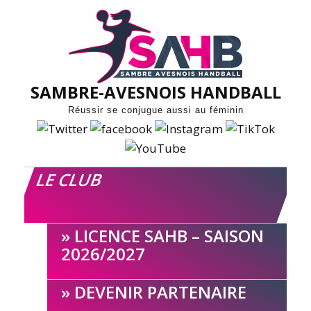
Skip
to
content
SAMBRE-AVESNOIS HANDBALL
Réussir se conjugue aussi au féminin
LE CLUB
LICENCE SAHB – SAISON
2026/2027
DEVENIR PARTENAIRE