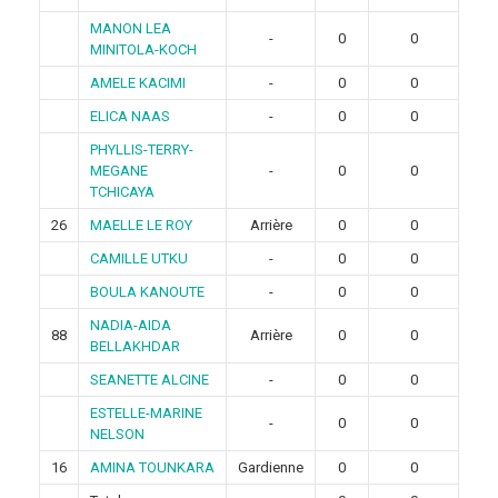
MANON LEA
-
0
0
MINITOLA-KOCH
AMELE KACIMI
-
0
0
ELICA NAAS
-
0
0
PHYLLIS-TERRY-
MEGANE
-
0
0
TCHICAYA
26
MAELLE LE ROY
Arrière
0
0
CAMILLE UTKU
-
0
0
BOULA KANOUTE
-
0
0
NADIA-AIDA
88
Arrière
0
0
BELLAKHDAR
SEANETTE ALCINE
-
0
0
ESTELLE-MARINE
-
0
0
NELSON
16
AMINA TOUNKARA
Gardienne
0
0