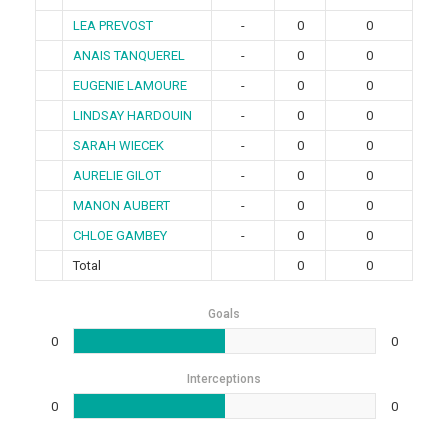
LEA PREVOST
-
0
0
ANAIS TANQUEREL
-
0
0
EUGENIE LAMOURE
-
0
0
LINDSAY HARDOUIN
-
0
0
SARAH WIECEK
-
0
0
AURELIE GILOT
-
0
0
MANON AUBERT
-
0
0
CHLOE GAMBEY
-
0
0
Total
0
0
Goals
0
0
Interceptions
0
0