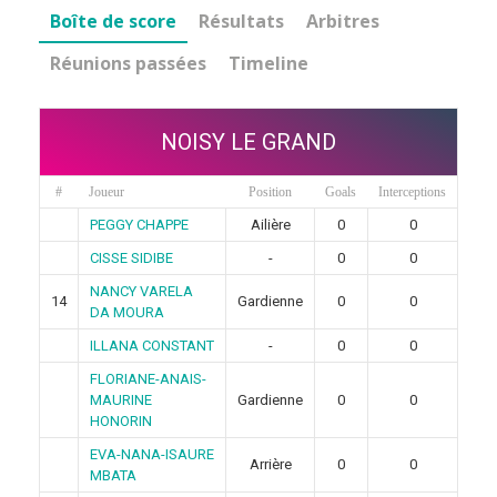
Boîte de score
Résultats
Arbitres
Réunions passées
Timeline
NOISY LE GRAND
#
Joueur
Position
Goals
Interceptions
PEGGY CHAPPE
Ailière
0
0
CISSE SIDIBE
-
0
0
NANCY VARELA
14
Gardienne
0
0
DA MOURA
ILLANA CONSTANT
-
0
0
FLORIANE-ANAIS-
MAURINE
Gardienne
0
0
HONORIN
EVA-NANA-ISAURE
Arrière
0
0
MBATA