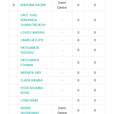
Demi
9
MARYAM KACIMI
0
0
Centre
CALY JOAO
MAKANDA
-
0
0
CHAMUTACACHI
LOVELY AMONIS
-
0
0
CAMELIA DJITE
-
0
0
FATOUMATA
-
0
0
SISSOKO
FATOUMATA
-
0
0
FOFANA
MERIATA SIBY
-
0
0
DJATA BAMBA
-
0
0
ROSE NSUMBU-
-
0
0
IKORE
LIYAH NAAL
-
0
0
INGRID
Demi
0
0
NGONGANG
Centre