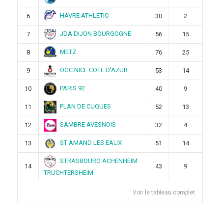
HAVRE ATHLETIC
6
30
2
JDA DIJON BOURGOGNE
7
56
15
METZ
8
76
25
OGC NICE COTE D’AZUR
9
53
14
PARIS 92
10
40
9
PLAN DE CUQUES
11
52
13
SAMBRE AVESNOIS
12
32
4
ST AMAND LES EAUX
13
51
14
STRASBOURG ACHENHEIM
14
43
9
TRUCHTERSHEIM
Voir le tableau complet