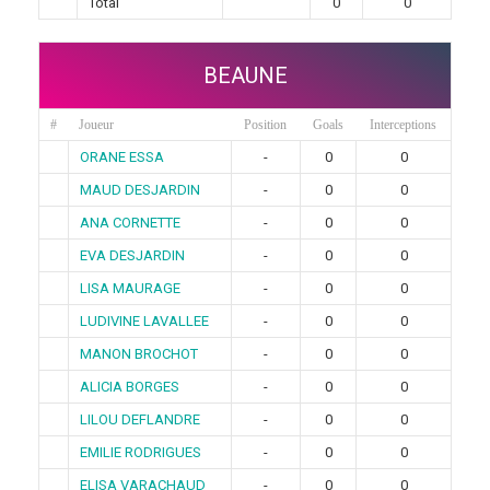
Total
0
0
BEAUNE
#
Joueur
Position
Goals
Interceptions
ORANE ESSA
-
0
0
MAUD DESJARDIN
-
0
0
ANA CORNETTE
-
0
0
EVA DESJARDIN
-
0
0
LISA MAURAGE
-
0
0
LUDIVINE LAVALLEE
-
0
0
MANON BROCHOT
-
0
0
ALICIA BORGES
-
0
0
LILOU DEFLANDRE
-
0
0
EMILIE RODRIGUES
-
0
0
ELISA VARACHAUD
-
0
0