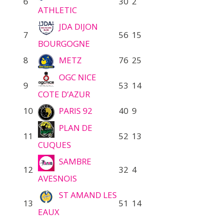
6
30
2
ATHLETIC
JDA DIJON
7
56
15
BOURGOGNE
8
METZ
76
25
OGC NICE
9
53
14
COTE D’AZUR
10
PARIS 92
40
9
PLAN DE
11
52
13
CUQUES
SAMBRE
12
32
4
AVESNOIS
ST AMAND LES
13
51
14
EAUX