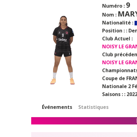
9
Numéro :
MARY
Nom :
Nationalité :
Position : :
Dem
Club Actuel :
NOISY LE GRA
Club précéden
NOISY LE GRA
Championnats
Coupe de FRAN
Nationale 2 F
Saisons : :
2022
Événements
Statistiques