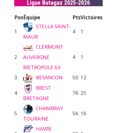
Ligue Butagaz 2025-2026
Pos
Équipe
Pts
Victoires
STELLA SAINT-
1
4
1
MAUR
CLERMONT
2
4
1
AUVERGNE
METROPOLE 63
3
BESANCON
50
12
BREST
4
76
25
BRETAGNE
CHAMBRAY
5
56
16
TOURAINE
HAVRE