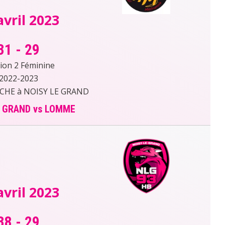
avril 2023
31
-
29
sion 2 Féminine
2022-2023
RCHE à NOISY LE GRAND
E GRAND vs LOMME
avril 2023
38
-
29