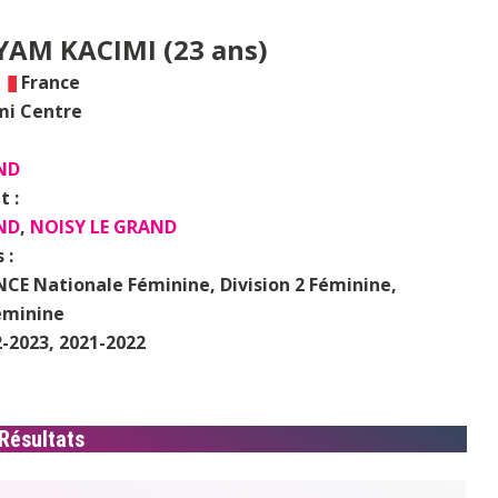
AM KACIMI (23 ans)
France
i Centre
ND
t :
ND
,
NOISY LE GRAND
 :
CE Nationale Féminine, Division 2 Féminine,
éminine
-2023, 2021-2022
Résultats