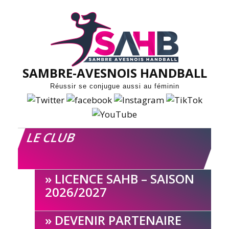
Skip
to
content
SAMBRE-AVESNOIS HANDBALL
Réussir se conjugue aussi au féminin
LE CLUB
LICENCE SAHB – SAISON
2026/2027
DEVENIR PARTENAIRE