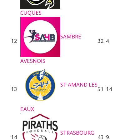
CUQUES
SAMBRE
12
32
4
AVESNOIS
ST AMAND LES
13
51
14
EAUX
STRASBOURG
14
43
9