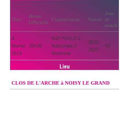
Jour
Heure
Date
Championnat
Saison
de
Officielle
match
4
N2F POULE 5 -
2022-
février
20h30
Nationale 2
13
2023
2023
féminine
Lieu
CLOS DE L'ARCHE à NOISY LE GRAND