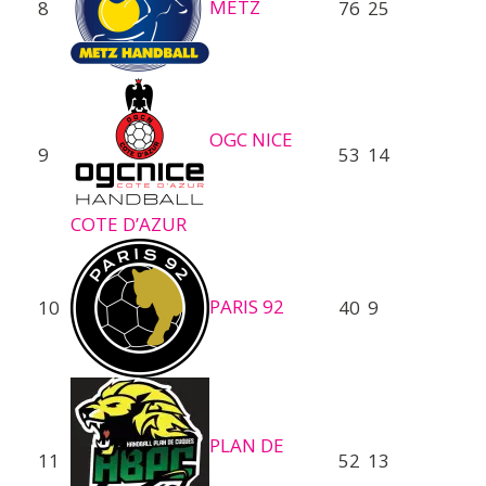
METZ
8
76
25
OGC NICE
9
53
14
COTE D’AZUR
PARIS 92
10
40
9
PLAN DE
11
52
13