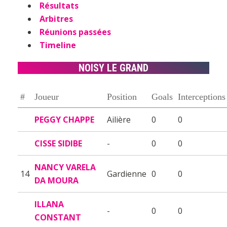
Résultats
Arbitres
Réunions passées
Timeline
NOISY LE GRAND
#
Joueur
Position
Goals
Interceptions
PEGGY CHAPPE
Ailière
0
0
CISSE SIDIBE
-
0
0
NANCY VARELA
14
Gardienne
0
0
DA MOURA
ILLANA
-
0
0
CONSTANT