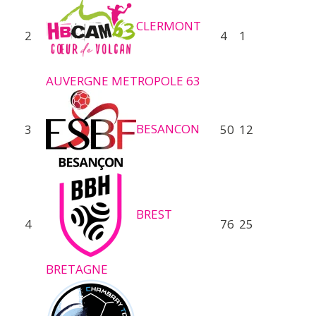
CLERMONT
2
4
1
AUVERGNE METROPOLE 63
BESANCON
3
50
12
BREST
4
76
25
BRETAGNE