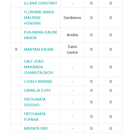
ILLANA CONSTANT
-
0
0
FLORIANE-ANAIS-
MAURINE
Gardienne
0
0
HONORIN
EVA-NANA-ISAURE
Arrière
0
0
MBATA
Demi
9
MARYAM KACIMI
0
0
Centre
CALY JOAO
MAKANDA
-
0
0
CHAMUTACACHI
LOVELY AMONIS
-
0
0
CAMELIA DJITE
-
0
0
FATOUMATA
-
0
0
SISSOKO
FATOUMATA
-
0
0
FOFANA
MERIATA SIBY
-
0
0