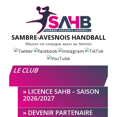
Skip
to
content
SAMBRE-AVESNOIS HANDBALL
Réussir se conjugue aussi au féminin
LE CLUB
LICENCE SAHB – SAISON
2026/2027
DEVENIR PARTENAIRE