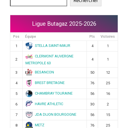
Rechercher
Ligue Butagaz 2025-2026
Pos
Équipe
Pts
Victoires
STELLA SAINT-MAUR
1
4
1
CLERMONT AUVERGNE
2
4
1
METROPOLE 63
BESANCON
3
50
12
BREST BRETAGNE
4
76
25
CHAMBRAY TOURAINE
5
56
16
HAVRE ATHLETIC
6
30
2
JDA DIJON BOURGOGNE
7
56
15
METZ
8
76
25