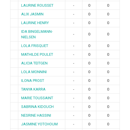
LAURINE ROUSSET
-
0
0
ALIX JASMIN
-
0
0
LAURINE HENRY
-
0
0
IDA BINGELMANN-
-
0
0
NIELSEN
LOLA FRISQUET
-
0
0
MATHILDE POULET
-
0
0
ALICIA TEITGEN
-
0
0
LOLA MONNINI
-
0
0
ILONA PROST
-
0
0
TANYA KARRA
-
0
0
MARIE TOUSSAINT
-
0
0
SABRINA KIDOUCH
-
0
0
NESRINE HASSINI
-
0
0
JASMINE YOTCHOUM
-
0
0