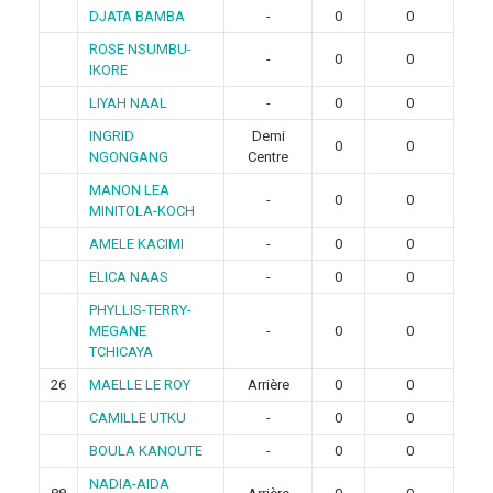
DJATA BAMBA
-
0
0
ROSE NSUMBU-
-
0
0
IKORE
LIYAH NAAL
-
0
0
INGRID
Demi
0
0
NGONGANG
Centre
MANON LEA
-
0
0
MINITOLA-KOCH
AMELE KACIMI
-
0
0
ELICA NAAS
-
0
0
PHYLLIS-TERRY-
MEGANE
-
0
0
TCHICAYA
26
MAELLE LE ROY
Arrière
0
0
CAMILLE UTKU
-
0
0
BOULA KANOUTE
-
0
0
NADIA-AIDA