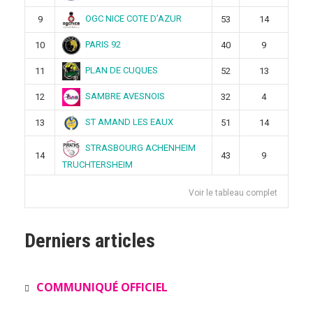
OGC NICE COTE D’AZUR
9
53
14
PARIS 92
10
40
9
PLAN DE CUQUES
11
52
13
SAMBRE AVESNOIS
12
32
4
ST AMAND LES EAUX
13
51
14
STRASBOURG ACHENHEIM
14
43
9
TRUCHTERSHEIM
Voir le tableau complet
Derniers articles
COMMUNIQUÉ OFFICIEL