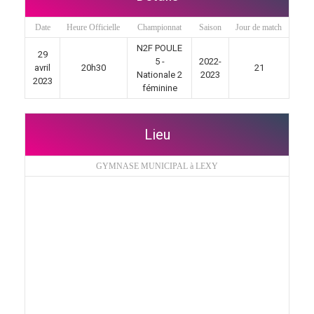
Date
Heure Officielle
Championnat
Saison
Jour de match
N2F POULE
29
5 -
2022-
avril
20h30
21
Nationale 2
2023
2023
féminine
Lieu
GYMNASE MUNICIPAL à LEXY