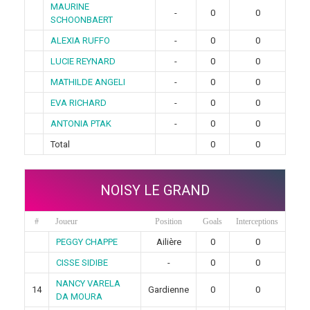
MAURINE
-
0
0
SCHOONBAERT
ALEXIA RUFFO
-
0
0
LUCIE REYNARD
-
0
0
MATHILDE ANGELI
-
0
0
EVA RICHARD
-
0
0
ANTONIA PTAK
-
0
0
Total
0
0
NOISY LE GRAND
#
Joueur
Position
Goals
Interceptions
PEGGY CHAPPE
Ailière
0
0
CISSE SIDIBE
-
0
0
NANCY VARELA
14
Gardienne
0
0
DA MOURA