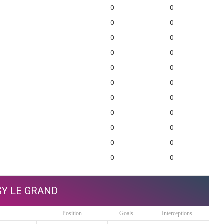
-
0
0
-
0
0
-
0
0
-
0
0
-
0
0
-
0
0
-
0
0
-
0
0
-
0
0
-
0
0
0
0
SY LE GRAND
Position
Goals
Interceptions