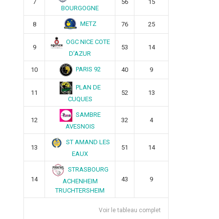
7
56
15
BOURGOGNE
METZ
8
76
25
OGC NICE COTE
9
53
14
D’AZUR
PARIS 92
10
40
9
PLAN DE
11
52
13
CUQUES
SAMBRE
12
32
4
AVESNOIS
ST AMAND LES
13
51
14
EAUX
STRASBOURG
14
43
9
ACHENHEIM
TRUCHTERSHEIM
Voir le tableau complet