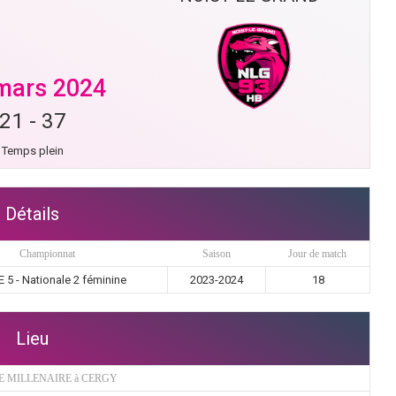
mars 2024
21
-
37
Temps plein
Détails
Championnat
Saison
Jour de match
 5 - Nationale 2 féminine
2023-2024
18
Lieu
E MILLENAIRE à CERGY