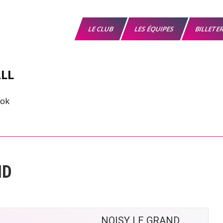
LE CLUB
LES ÉQUIPES
BILLETE
LL
ND
NOISY LE GRAND