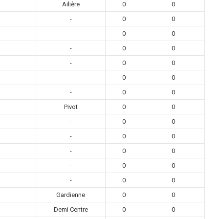
Ailière
0
0
-
0
0
-
0
0
-
0
0
-
0
0
-
0
0
-
0
0
Pivot
0
0
-
0
0
-
0
0
-
0
0
-
0
0
-
0
0
Gardienne
0
0
Demi Centre
0
0