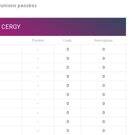
unions passées
CERGY
Position
Goals
Interceptions
-
0
0
-
0
0
-
0
0
-
0
0
-
0
0
-
0
0
-
0
0
-
0
0
-
0
0
-
0
0