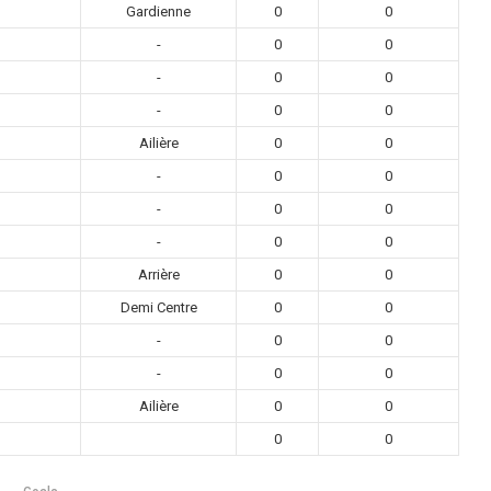
Gardienne
0
0
-
0
0
-
0
0
-
0
0
Ailière
0
0
-
0
0
-
0
0
-
0
0
Arrière
0
0
Demi Centre
0
0
-
0
0
-
0
0
Ailière
0
0
0
0