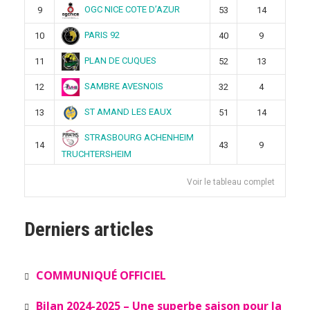
OGC NICE COTE D’AZUR
9
53
14
PARIS 92
10
40
9
PLAN DE CUQUES
11
52
13
SAMBRE AVESNOIS
12
32
4
ST AMAND LES EAUX
13
51
14
STRASBOURG ACHENHEIM
14
43
9
TRUCHTERSHEIM
Voir le tableau complet
Derniers articles
COMMUNIQUÉ OFFICIEL
Bilan 2024-2025 – Une superbe saison pour la