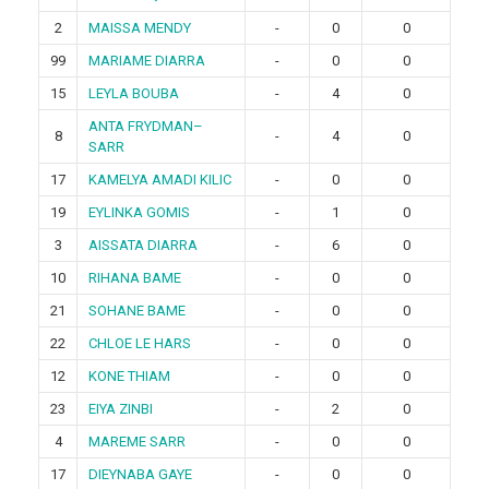
2
MAISSA MENDY
-
0
0
99
MARIAME DIARRA
-
0
0
15
LEYLA BOUBA
-
4
0
ANTA FRYDMAN–
8
-
4
0
SARR
17
KAMELYA AMADI KILIC
-
0
0
19
EYLINKA GOMIS
-
1
0
3
AISSATA DIARRA
-
6
0
10
RIHANA BAME
-
0
0
21
SOHANE BAME
-
0
0
22
CHLOE LE HARS
-
0
0
12
KONE THIAM
-
0
0
23
EIYA ZINBI
-
2
0
4
MAREME SARR
-
0
0
17
DIEYNABA GAYE
-
0
0