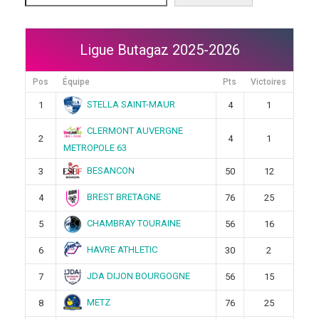
Ligue Butagaz 2025-2026
Pos
Équipe
Pts
Victoires
STELLA SAINT-MAUR
1
4
1
CLERMONT AUVERGNE
2
4
1
METROPOLE 63
BESANCON
3
50
12
BREST BRETAGNE
4
76
25
CHAMBRAY TOURAINE
5
56
16
HAVRE ATHLETIC
6
30
2
JDA DIJON BOURGOGNE
7
56
15
METZ
8
76
25