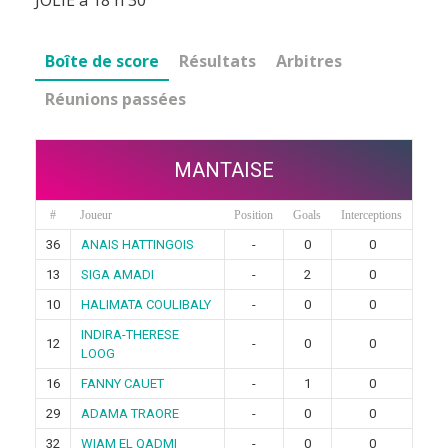
Boîte de score
Résultats
Arbitres
Réunions passées
MANTAISE
#
Joueur
Position
Goals
Interceptions
36
ANAIS HATTINGOIS
-
0
0
13
SIGA AMADI
-
2
0
10
HALIMATA COULIBALY
-
0
0
INDIRA-THERESE
12
-
0
0
LOOG
16
FANNY CAUET
-
1
0
29
ADAMA TRAORE
-
0
0
32
WIAM EL QADMI
-
0
0