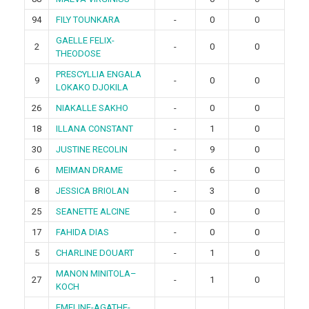
94
FILY TOUNKARA
-
0
0
GAELLE FELIX-
2
-
0
0
THEODOSE
PRESCYLLIA ENGALA
9
-
0
0
LOKAKO DJOKILA
26
NIAKALLE SAKHO
-
0
0
18
ILLANA CONSTANT
-
1
0
30
JUSTINE RECOLIN
-
9
0
6
MEIMAN DRAME
-
6
0
8
JESSICA BRIOLAN
-
3
0
25
SEANETTE ALCINE
-
0
0
17
FAHIDA DIAS
-
0
0
5
CHARLINE DOUART
-
1
0
MANON MINITOLA–
27
-
1
0
KOCH
EMELINE-AGATHE-