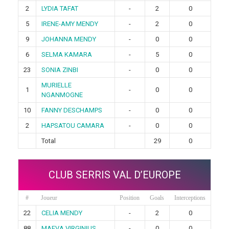
2
LYDIA TAFAT
-
2
0
5
IRENE-AMY MENDY
-
2
0
9
JOHANNA MENDY
-
0
0
6
SELMA KAMARA
-
5
0
23
SONIA ZINBI
-
0
0
MURIELLE
1
-
0
0
NGANMOGNE
10
FANNY DESCHAMPS
-
0
0
2
HAPSATOU CAMARA
-
0
0
Total
29
0
CLUB SERRIS VAL D’EUROPE
#
Joueur
Position
Goals
Interceptions
22
CELIA MENDY
-
2
0
88
MAEVA VIRGINIUS
-
0
0