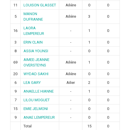
11
LOUISON GLASSET
Ailière
0
0
MANON
5
Ailière
3
0
DUFRANNE
LAORA
16
-
1
0
LEMPEREUR
3
ERIN CLAIN
-
1
0
8
ASSIA YOUNSI
-
0
0
AIMEE-JEANNE
69
Ailière
1
0
OVERSTEYNS
20
WYDAD SAKHI
Ailière
0
0
6
LEA GARY
Ailier
2
0
9
ANAELLE HIANNE
-
1
0
7
LILOU MOGUET
-
0
0
15
EMIE JELMONI
-
0
0
9
ANAE LEMPEREUR
-
0
0
Total
15
0