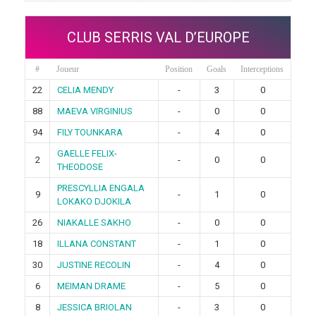
CLUB SERRIS VAL D’EUROPE
#
Joueur
Position
Goals
Interceptions
22
CELIA MENDY
-
3
0
88
MAEVA VIRGINIUS
-
0
0
94
FILY TOUNKARA
-
4
0
GAELLE FELIX-
2
-
0
0
THEODOSE
PRESCYLLIA ENGALA
9
-
1
0
LOKAKO DJOKILA
26
NIAKALLE SAKHO
-
0
0
18
ILLANA CONSTANT
-
1
0
30
JUSTINE RECOLIN
-
4
0
6
MEIMAN DRAME
-
5
0
8
JESSICA BRIOLAN
-
3
0