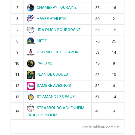
CHAMBRAY TOURAINE
5
56
16
HAVRE ATHLETIC
6
30
2
JDA DIJON BOURGOGNE
7
56
15
METZ
8
76
25
OGC NICE COTE D’AZUR
9
53
14
PARIS 92
10
40
9
PLAN DE CUQUES
11
52
13
SAMBRE AVESNOIS
12
32
4
ST AMAND LES EAUX
13
51
14
STRASBOURG ACHENHEIM
14
43
9
TRUCHTERSHEIM
Voir le tableau complet