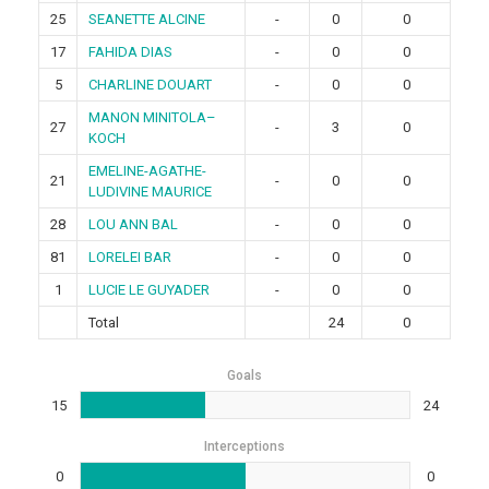
25
SEANETTE ALCINE
-
0
0
17
FAHIDA DIAS
-
0
0
5
CHARLINE DOUART
-
0
0
MANON MINITOLA–
27
-
3
0
KOCH
EMELINE-AGATHE-
21
-
0
0
LUDIVINE MAURICE
28
LOU ANN BAL
-
0
0
81
LORELEI BAR
-
0
0
1
LUCIE LE GUYADER
-
0
0
Total
24
0
Goals
15
24
Interceptions
0
0