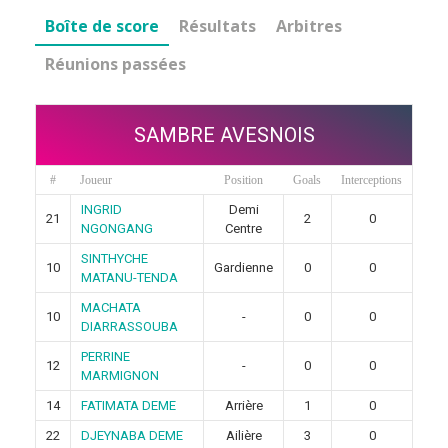
Boîte de score
Résultats
Arbitres
Réunions passées
SAMBRE AVESNOIS
#
Joueur
Position
Goals
Interceptions
INGRID
Demi
21
2
0
NGONGANG
Centre
SINTHYCHE
10
Gardienne
0
0
MATANU-TENDA
MACHATA
10
-
0
0
DIARRASSOUBA
PERRINE
12
-
0
0
MARMIGNON
14
FATIMATA DEME
Arrière
1
0
22
DJEYNABA DEME
Ailière
3
0