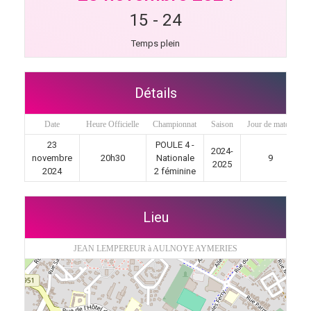
15
-
24
Temps plein
Détails
Date
Heure Officielle
Championnat
Saison
Jour de match
23
POULE 4 -
2024-
novembre
20h30
Nationale
9
2025
2024
2 féminine
Lieu
JEAN LEMPEREUR à AULNOYE AYMERIES