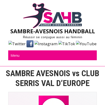
Skip
to
content
SAMBRE-AVESNOIS HANDBALL
Réussir se conjugue aussi au féminin
Menu
SAMBRE AVESNOIS vs CLUB
SERRIS VAL D’EUROPE