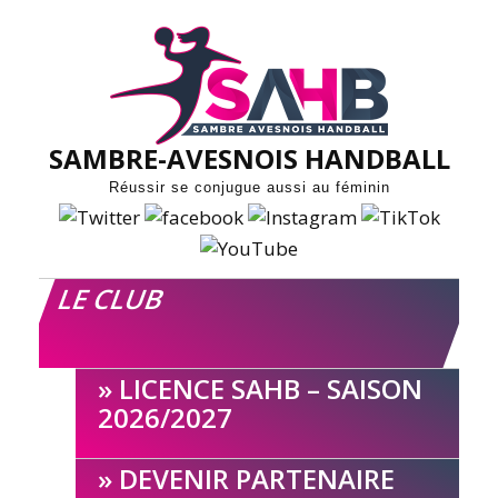
Skip
to
content
SAMBRE-AVESNOIS HANDBALL
Réussir se conjugue aussi au féminin
LE CLUB
LICENCE SAHB – SAISON
2026/2027
DEVENIR PARTENAIRE