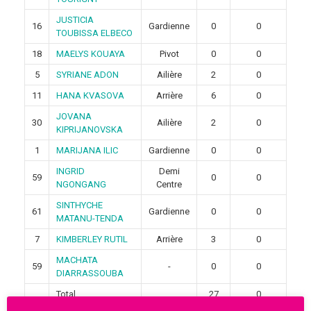
JUSTICIA
16
Gardienne
0
0
TOUBISSA ELBECO
18
MAELYS KOUAYA
Pivot
0
0
5
SYRIANE ADON
Ailière
2
0
11
HANA KVASOVA
Arrière
6
0
JOVANA
30
Ailière
2
0
KIPRIJANOVSKA
1
MARIJANA ILIC
Gardienne
0
0
INGRID
Demi
59
0
0
NGONGANG
Centre
SINTHYCHE
61
Gardienne
0
0
MATANU-TENDA
7
KIMBERLEY RUTIL
Arrière
3
0
MACHATA
59
-
0
0
DIARRASSOUBA
Total
27
0