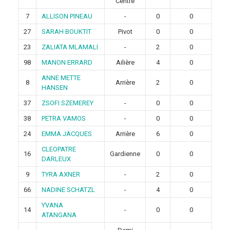
Centre
7
ALLISON PINEAU
-
0
0
27
SARAH BOUKTIT
Pivot
0
0
23
ZALIATA MLAMALI
-
2
0
98
MANON ERRARD
Ailière
4
0
ANNE METTE
8
Arrière
2
0
HANSEN
37
ZSOFI SZEMEREY
-
0
0
38
PETRA VAMOS
-
0
0
24
EMMA JACQUES
Arrière
6
0
CLEOPATRE
16
Gardienne
0
0
DARLEUX
9
TYRA AXNER
-
2
0
66
NADINE SCHATZL
-
4
0
YVANA
14
-
0
0
ATANGANA