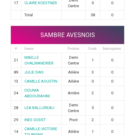
Demi
17
CLAIRE KOESTNER
0
0
Centre
Total
38
0
SAMBRE AVESNOIS
#
Joueur
Position
Goals
Interceptions
MAELLE
Demi
21
1
0
CHALMANDRIER
Centre
89
JULIE SIAS
Ailière
3
0
13
CAMILLE AOUSTIN
Ailière
0
0
DOUNIA
24
Arrière
2
0
ABDOURAHIM
Demi
28
LEA BALLUREAU
5
0
Centre
29
INES GODET
Pivot
2
0
CAMILLE-VICTOIRE
14
Ailière
1
0
TOURIGNY