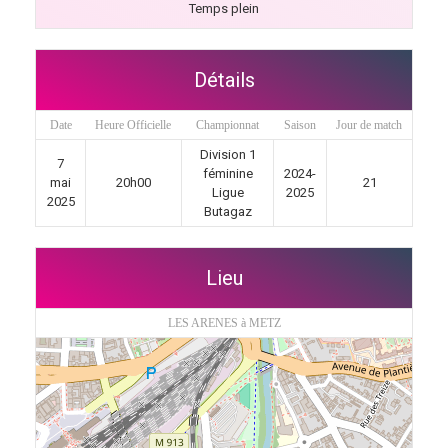
Temps plein
Détails
Date
Heure Officielle
Championnat
Saison
Jour de match
Division 1
7
féminine
2024-
mai
20h00
21
Ligue
2025
2025
Butagaz
Lieu
LES ARENES à METZ