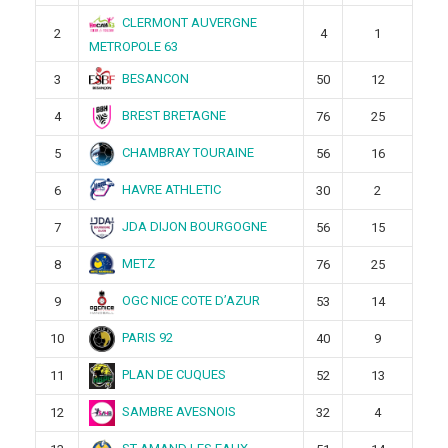
CLERMONT AUVERGNE
2
4
1
METROPOLE 63
BESANCON
3
50
12
BREST BRETAGNE
4
76
25
CHAMBRAY TOURAINE
5
56
16
HAVRE ATHLETIC
6
30
2
JDA DIJON BOURGOGNE
7
56
15
METZ
8
76
25
OGC NICE COTE D’AZUR
9
53
14
PARIS 92
10
40
9
PLAN DE CUQUES
11
52
13
SAMBRE AVESNOIS
12
32
4