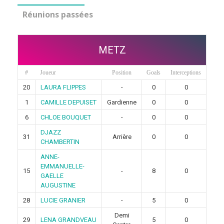
Réunions passées
METZ
#
Joueur
Position
Goals
Interceptions
20
LAURA FLIPPES
-
0
0
1
CAMILLE DEPUISET
Gardienne
0
0
6
CHLOE BOUQUET
-
0
0
DJAZZ
31
Arrière
0
0
CHAMBERTIN
ANNE-
EMMANUELLE-
15
-
8
0
GAELLE
AUGUSTINE
28
LUCIE GRANIER
-
5
0
Demi
29
LENA GRANDVEAU
5
0