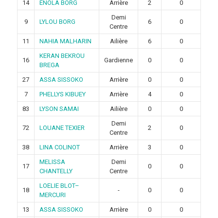
14
ENOLA BORG
Arrière
2
0
Demi
9
LYLOU BORG
6
0
Centre
11
NAHIA MALHARIN
Ailière
6
0
KERAN BEKROU
16
Gardienne
0
0
BREGA
27
ASSA SISSOKO
Arrière
0
0
7
PHELLYS KIBUEY
Arrière
4
0
83
LYSON SAMAI
Ailière
0
0
Demi
72
LOUANE TEXIER
2
0
Centre
38
LINA COLINOT
Arrière
3
0
MELISSA
Demi
17
0
0
CHANTELLY
Centre
LOELIE BLOT–
18
-
0
0
MERCURI
13
ASSA SISSOKO
Arrière
0
0