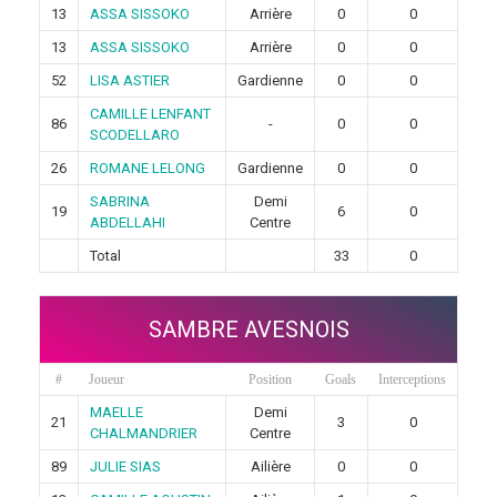
13
ASSA SISSOKO
Arrière
0
0
13
ASSA SISSOKO
Arrière
0
0
52
LISA ASTIER
Gardienne
0
0
CAMILLE LENFANT
86
-
0
0
SCODELLARO
26
ROMANE LELONG
Gardienne
0
0
SABRINA
Demi
19
6
0
ABDELLAHI
Centre
Total
33
0
SAMBRE AVESNOIS
#
Joueur
Position
Goals
Interceptions
MAELLE
Demi
21
3
0
CHALMANDRIER
Centre
89
JULIE SIAS
Ailière
0
0