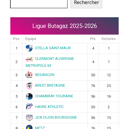
Rechercher
Ligue Butagaz 2025-2026
Pos
Équipe
Pts
Victoires
STELLA SAINT-MAUR
1
4
1
CLERMONT AUVERGNE
2
4
1
METROPOLE 63
BESANCON
3
50
12
BREST BRETAGNE
4
76
25
CHAMBRAY TOURAINE
5
56
16
HAVRE ATHLETIC
6
30
2
JDA DIJON BOURGOGNE
7
56
15
METZ
8
76
25