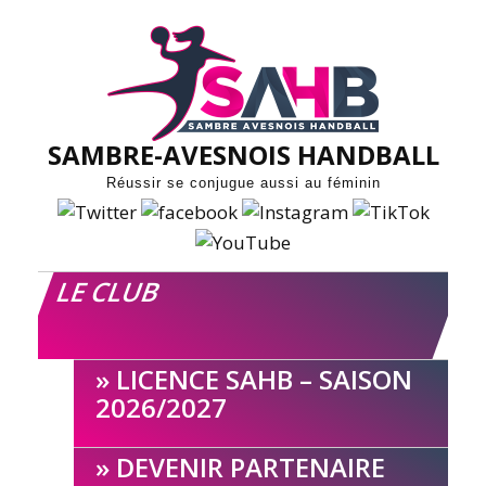
Skip
to
content
SAMBRE-AVESNOIS HANDBALL
Réussir se conjugue aussi au féminin
LE CLUB
LICENCE SAHB – SAISON
2026/2027
DEVENIR PARTENAIRE