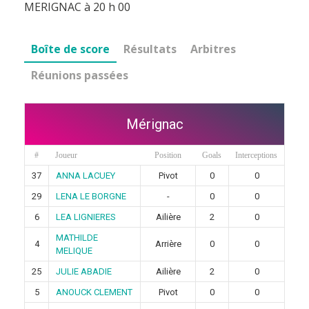
MERIGNAC à 20 h 00
Boîte de score
Résultats
Arbitres
Réunions passées
Mérignac
#
Joueur
Position
Goals
Interceptions
37
ANNA LACUEY
Pivot
0
0
29
LENA LE BORGNE
-
0
0
6
LEA LIGNIERES
Ailière
2
0
MATHILDE
4
Arrière
0
0
MELIQUE
25
JULIE ABADIE
Ailière
2
0
5
ANOUCK CLEMENT
Pivot
0
0