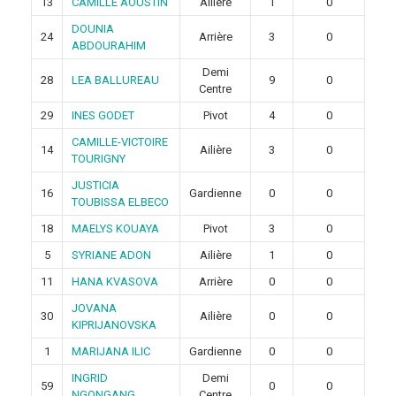
13
CAMILLE AOUSTIN
Ailière
1
0
DOUNIA
24
Arrière
3
0
ABDOURAHIM
Demi
28
LEA BALLUREAU
9
0
Centre
29
INES GODET
Pivot
4
0
CAMILLE-VICTOIRE
14
Ailière
3
0
TOURIGNY
JUSTICIA
16
Gardienne
0
0
TOUBISSA ELBECO
18
MAELYS KOUAYA
Pivot
3
0
5
SYRIANE ADON
Ailière
1
0
11
HANA KVASOVA
Arrière
0
0
JOVANA
30
Ailière
0
0
KIPRIJANOVSKA
1
MARIJANA ILIC
Gardienne
0
0
INGRID
Demi
59
0
0
NGONGANG
Centre