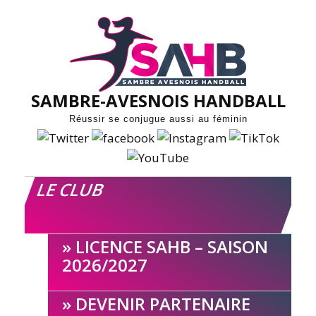
Skip
to
content
SAMBRE-AVESNOIS HANDBALL
Réussir se conjugue aussi au féminin
LE CLUB
LICENCE SAHB – SAISON
2026/2027
DEVENIR PARTENAIRE