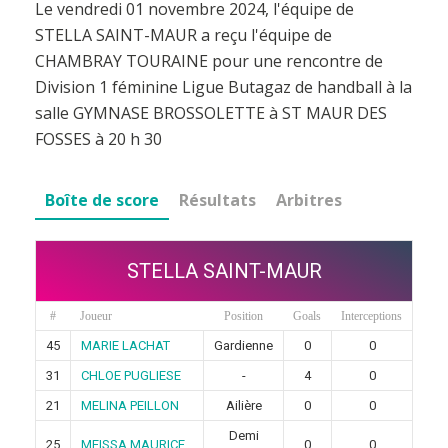
Le vendredi 01 novembre 2024, l'équipe de
STELLA SAINT-MAUR a reçu l'équipe de
CHAMBRAY TOURAINE pour une rencontre de
Division 1 féminine Ligue Butagaz de handball à la
salle GYMNASE BROSSOLETTE à ST MAUR DES
FOSSES à 20 h 30
Boîte de score
Résultats
Arbitres
STELLA SAINT-MAUR
#
Joueur
Position
Goals
Interceptions
45
MARIE LACHAT
Gardienne
0
0
31
CHLOE PUGLIESE
-
4
0
21
MELINA PEILLON
Ailière
0
0
Demi
25
MEISSA MAURICE
0
0