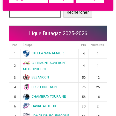
Rechercher
Rechercher
Ligue Butagaz 2025-2026
Pos
Équipe
Pts
Victoires
STELLA SAINT-MAUR
1
4
1
CLERMONT AUVERGNE
2
4
1
METROPOLE 63
BESANCON
3
50
12
BREST BRETAGNE
4
76
25
CHAMBRAY TOURAINE
5
56
16
HAVRE ATHLETIC
6
30
2
JDA DIJON BOURGOGNE
7
56
15