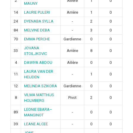
2
Ailière
1
0
MAUNY
14
LAURIE PULERI
Arrière
1
0
24
DYENABA SYLLA
-
2
0
84
MELVINE DEBA
-
3
0
70
EMMA PERCHE
Gardienne
0
0
JOVANA
33
Arrière
8
0
STOILJKOVIC
4
DAWIYA ABDOU
Ailière
0
0
LAURA VAN DER
11
-
1
0
HEIJDEN
12
MELINDA SZIKORA
Gardienne
0
0
VILMA MATTHIJS
8
Pivot
2
0
HOLMBERG
LEONIE EBARA–
89
-
0
0
MANGINOT
39
LEANE ALCEE
-
0
0
JONE