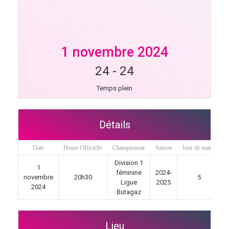
1 novembre 2024
24
-
24
Temps plein
Détails
Date
Heure Officielle
Championnat
Saison
Jour de match
Division 1
1
féminine
2024-
novembre
20h30
5
Ligue
2025
2024
Butagaz
Lieu