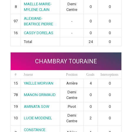
MAELLE-MARIE-
Demi
8
0
0
MYLENE CLAIN
Centre
ALEXIANE-
97
-
0
0
BEATRICE PIERRE
16
CASSY DORELAS
-
0
0
Total
24
0
CHAMBRAY TOURAINE
#
Joueur
Position
Goals
Interceptions
15
YAELLE MORVAN
Arrière
4
0
Demi
78
MANON GRIMAUD
0
0
Centre
19
AMINATA SOW
Pivot
0
0
Demi
10
LUCIE MODENEL
2
0
Centre
CONSTANCE