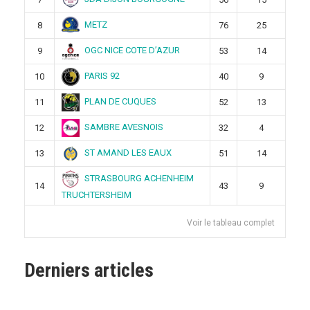
METZ
8
76
25
OGC NICE COTE D’AZUR
9
53
14
PARIS 92
10
40
9
PLAN DE CUQUES
11
52
13
SAMBRE AVESNOIS
12
32
4
ST AMAND LES EAUX
13
51
14
STRASBOURG ACHENHEIM
14
43
9
TRUCHTERSHEIM
Voir le tableau complet
Derniers articles