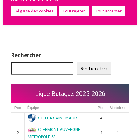
STRASBOURG ACHENHEIM TRUCHTERSHEIM vs HAVRE
ATHLETIC
Réglage des cookies
Tout rejeter
Tout accepter
1
2
3
4
5
…
18
Suivant
Rechercher
Rechercher
Ligue Butagaz 2025-2026
Pos
Équipe
Pts
Victoires
STELLA SAINT-MAUR
1
4
1
CLERMONT AUVERGNE
2
4
1
METROPOLE 63