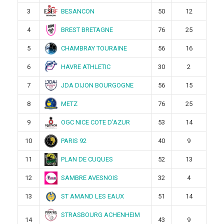
BESANCON
3
50
12
BREST BRETAGNE
4
76
25
CHAMBRAY TOURAINE
5
56
16
HAVRE ATHLETIC
6
30
2
JDA DIJON BOURGOGNE
7
56
15
METZ
8
76
25
OGC NICE COTE D’AZUR
9
53
14
PARIS 92
10
40
9
PLAN DE CUQUES
11
52
13
SAMBRE AVESNOIS
12
32
4
ST AMAND LES EAUX
13
51
14
STRASBOURG ACHENHEIM
14
43
9