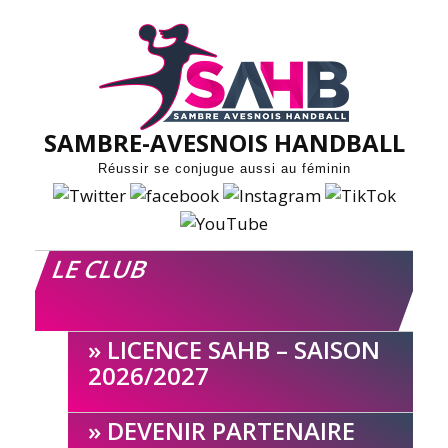
Skip
to
content
SAMBRE-AVESNOIS HANDBALL
Réussir se conjugue aussi au féminin
LE CLUB
LICENCE SAHB – SAISON
2026/2027
DEVENIR PARTENAIRE