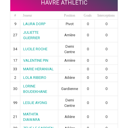
HAVRE ATHLETIC
#
Joueur
Position
Goals
Interceptions
9
LAURA DORP
Pivot
0
0
JULIETTE
27
Arrière
0
0
GUERRIER
Demi
34
LUCILE ROCHE
0
0
Centre
17
VALENTINE PIN
Arrière
0
0
33
MARIE HERANVAL
-
0
0
2
LOLA RIBEIRO
Ailière
0
0
LORINE
30
Gardienne
0
0
BOUDEKHANE
Demi
99
LESLIE AYONG
0
0
Centre
MATHITA
21
Ailière
0
0
DIAWARA