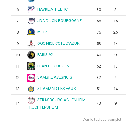
HAVRE ATHLETIC
6
30
2
JDA DIJON BOURGOGNE
7
56
15
METZ
8
76
25
OGC NICE COTE D’AZUR
9
53
14
PARIS 92
10
40
9
PLAN DE CUQUES
11
52
13
SAMBRE AVESNOIS
12
32
4
ST AMAND LES EAUX
13
51
14
STRASBOURG ACHENHEIM
14
43
9
TRUCHTERSHEIM
Voir le tableau complet