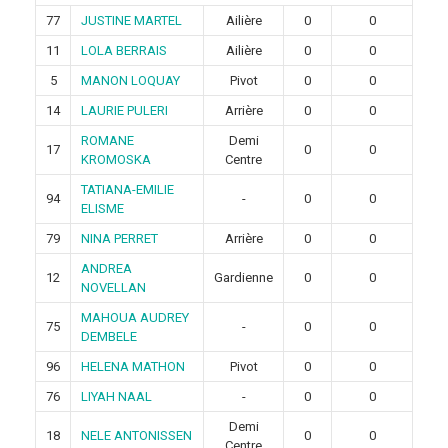
77
JUSTINE MARTEL
Ailière
0
0
11
LOLA BERRAIS
Ailière
0
0
5
MANON LOQUAY
Pivot
0
0
14
LAURIE PULERI
Arrière
0
0
ROMANE
Demi
17
0
0
KROMOSKA
Centre
TATIANA-EMILIE
94
-
0
0
ELISME
79
NINA PERRET
Arrière
0
0
ANDREA
12
Gardienne
0
0
NOVELLAN
MAHOUA AUDREY
75
-
0
0
DEMBELE
96
HELENA MATHON
Pivot
0
0
76
LIYAH NAAL
-
0
0
Demi
18
NELE ANTONISSEN
0
0
Centre