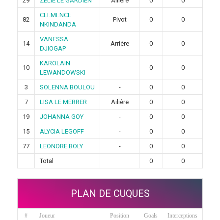
29
ZELIE LE GARDIEN
Ailière
0
0
CLEMENCE
82
Pivot
0
0
NKINDANDA
VANESSA
14
Arrière
0
0
DJIOGAP
KAROLAIN
10
-
0
0
LEWANDOWSKI
3
SOLENNA BOULOU
-
0
0
7
LISA LE MERRER
Ailière
0
0
19
JOHANNA GOY
-
0
0
15
ALYCIA LEGOFF
-
0
0
77
LEONORE BOLY
-
0
0
Total
0
0
PLAN DE CUQUES
#
Joueur
Position
Goals
Interceptions