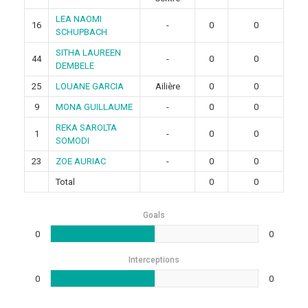
LEA NAOMI
16
-
0
0
SCHUPBACH
SITHA LAUREEN
44
-
0
0
DEMBELE
25
LOUANE GARCIA
Ailière
0
0
9
MONA GUILLAUME
-
0
0
REKA SAROLTA
1
-
0
0
SOMODI
23
ZOE AURIAC
-
0
0
Total
0
0
Goals
0
0
Interceptions
0
0