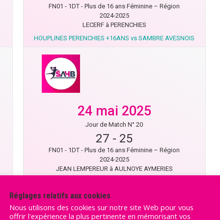
FN01 - 1DT - Plus de 16 ans Féminine – Région
2024-2025
LECERF à PERENCHIES
HOUPLINES PERENCHIES +16ANS vs SAMBRE AVESNOIS
24 mai 2025
Jour de Match N° 20
27
-
25
FN01 - 1DT - Plus de 16 ans Féminine – Région
2024-2025
JEAN LEMPEREUR à AULNOYE AYMERIES
SAMBRE AVESNOIS vs SAINGHIN F+16
Réglages relatifs aux cookies
Nous utilisons des cookies sur notre site Web pour vous
offrir l'expérience la plus pertinente en mémorisant vos