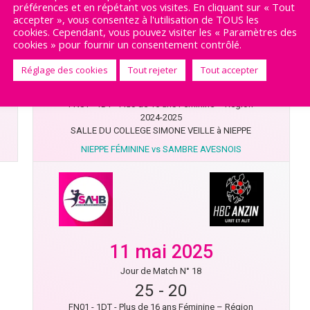
préférences et en répétant vos visites. En cliquant sur « Tout
accepter », vous consentez à l'utilisation de TOUS les
cookies. Cependant, vous pouvez visiter les « Paramètres des
cookies » pour fournir un consentement contrôlé.
18 mai 2025
Jour de Match N° 19
Réglage des cookies
Tout rejeter
Tout accepter
15
-
24
FN01 - 1DT - Plus de 16 ans Féminine – Région
2024-2025
SALLE DU COLLEGE SIMONE VEILLE à NIEPPE
NIEPPE FÉMININE vs SAMBRE AVESNOIS
11 mai 2025
Jour de Match N° 18
25
-
20
FN01 - 1DT - Plus de 16 ans Féminine – Région