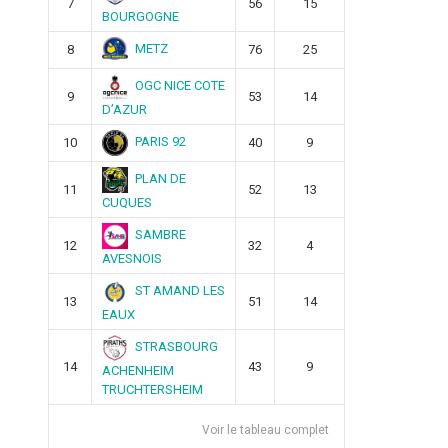
7
56
15
BOURGOGNE
METZ
8
76
25
OGC NICE COTE
9
53
14
D’AZUR
PARIS 92
10
40
9
PLAN DE
11
52
13
CUQUES
SAMBRE
12
32
4
AVESNOIS
ST AMAND LES
13
51
14
EAUX
STRASBOURG
14
43
9
ACHENHEIM
TRUCHTERSHEIM
Voir le tableau complet