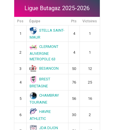
Ligue Butagaz 2025-2026
Pos
Équipe
Pts
Victoires
STELLA SAINT-
1
4
1
MAUR
CLERMONT
2
4
1
AUVERGNE
METROPOLE 63
BESANCON
3
50
12
BREST
4
76
25
BRETAGNE
CHAMBRAY
5
56
16
TOURAINE
HAVRE
6
30
2
ATHLETIC
JDA DIJON