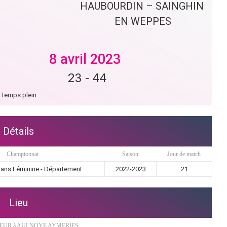
HAUBOURDIN – SAINGHIN 
EN WEPPES
8 avril 2023
23
-
44
Temps plein
Détails
Championnat
Saison
Jour de match
 ans Féminine - Département
2022-2023
21
Lieu
EUR à AULNOYE AYMERIES