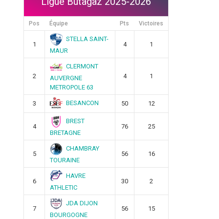
Ligue Butagaz 2025-2026
Pos
Équipe
Pts
Victoires
STELLA SAINT-
1
4
1
MAUR
CLERMONT
2
4
1
AUVERGNE
METROPOLE 63
BESANCON
3
50
12
BREST
4
76
25
BRETAGNE
CHAMBRAY
5
56
16
TOURAINE
HAVRE
6
30
2
ATHLETIC
JDA DIJON
7
56
15
BOURGOGNE