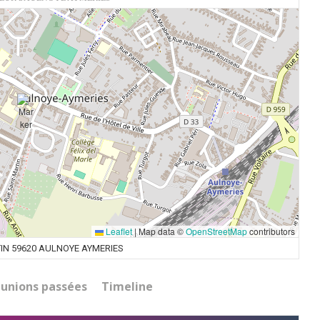
Leaflet
|
Map data ©
OpenStreetMap
contributors
IN 59620 AULNOYE AYMERIES
unions passées
Timeline