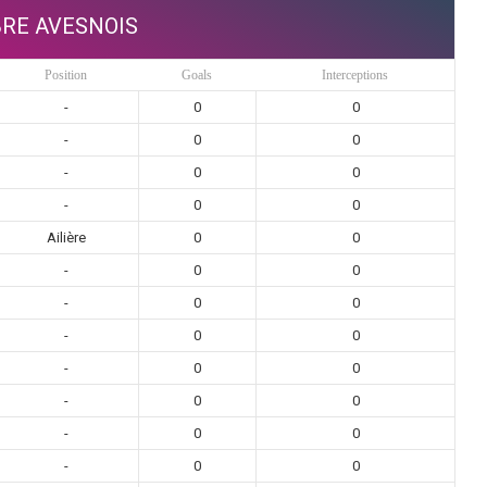
RE AVESNOIS
Position
Goals
Interceptions
-
0
0
-
0
0
-
0
0
-
0
0
Ailière
0
0
-
0
0
-
0
0
-
0
0
-
0
0
-
0
0
-
0
0
-
0
0