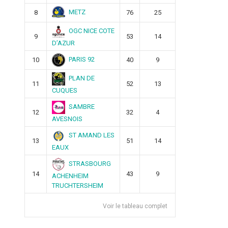
METZ
8
76
25
OGC NICE COTE
9
53
14
D’AZUR
PARIS 92
10
40
9
PLAN DE
11
52
13
CUQUES
SAMBRE
12
32
4
AVESNOIS
ST AMAND LES
13
51
14
EAUX
STRASBOURG
14
43
9
ACHENHEIM
TRUCHTERSHEIM
Voir le tableau complet