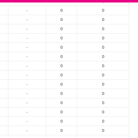
Position
Goals
Interceptions
-
0
0
-
0
0
-
0
0
-
0
0
-
0
0
-
0
0
-
0
0
-
0
0
-
0
0
-
0
0
-
0
0
-
0
0
-
0
0
-
0
0