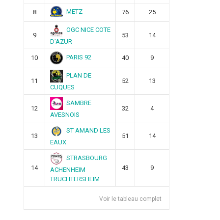
METZ
8
76
25
OGC NICE COTE
9
53
14
D’AZUR
PARIS 92
10
40
9
PLAN DE
11
52
13
CUQUES
SAMBRE
12
32
4
AVESNOIS
ST AMAND LES
13
51
14
EAUX
STRASBOURG
14
43
9
ACHENHEIM
TRUCHTERSHEIM
Voir le tableau complet