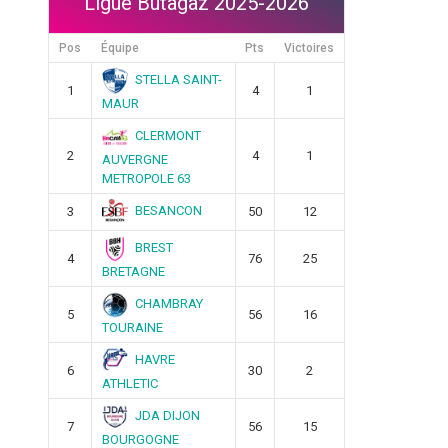
Ligue Butagaz 2025-2026
Pos
Équipe
Pts
Victoires
STELLA SAINT-
1
4
1
MAUR
CLERMONT
2
4
1
AUVERGNE
METROPOLE 63
BESANCON
3
50
12
BREST
4
76
25
BRETAGNE
CHAMBRAY
5
56
16
TOURAINE
HAVRE
6
30
2
ATHLETIC
JDA DIJON
7
56
15
BOURGOGNE