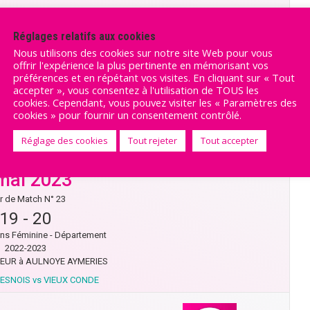
23
-
42
ns Féminine - Département
Réglages relatifs aux cookies
2022-2023
Nous utilisons des cookies sur notre site Web pour vous
EBUF à BOUSBECQUE
offrir l'expérience la plus pertinente en mémorisant vos
préférences et en répétant vos visites. En cliquant sur « Tout
CQ U18F-2 vs SAMBRE AVESNOIS
accepter », vous consentez à l'utilisation de TOUS les
cookies. Cependant, vous pouvez visiter les « Paramètres des
cookies » pour fournir un consentement contrôlé.
Réglage des cookies
Tout rejeter
Tout accepter
mai 2023
r de Match N° 23
19
-
20
ns Féminine - Département
2022-2023
EUR à AULNOYE AYMERIES
ESNOIS vs VIEUX CONDE