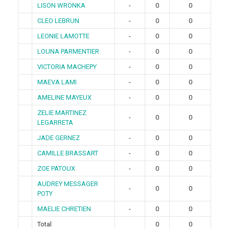
LISON WRONKA
-
0
0
CLEO LEBRUN
-
0
0
LEONIE LAMOTTE
-
0
0
LOUNA PARMENTIER
-
0
0
VICTORIA MACHEPY
-
0
0
MAEVA LAMI
-
0
0
AMELINE MAYEUX
-
0
0
ZELIE MARTINEZ
-
0
0
LEGARRETA
JADE GERNEZ
-
0
0
CAMILLE BRASSART
-
0
0
ZOE PATOUX
-
0
0
AUDREY MESSAGER
-
0
0
POTY
MAELIE CHRETIEN
-
0
0
Total
0
0