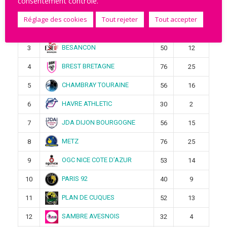
consentement contrôlé.
STELLA SAINT-MAUR
1
4
1
Réglage des cookies
Tout rejeter
Tout accepter
CLERMONT AUVERGNE
2
4
1
METROPOLE 63
BESANCON
3
50
12
BREST BRETAGNE
4
76
25
CHAMBRAY TOURAINE
5
56
16
HAVRE ATHLETIC
6
30
2
JDA DIJON BOURGOGNE
7
56
15
METZ
8
76
25
OGC NICE COTE D’AZUR
9
53
14
PARIS 92
10
40
9
PLAN DE CUQUES
11
52
13
SAMBRE AVESNOIS
12
32
4