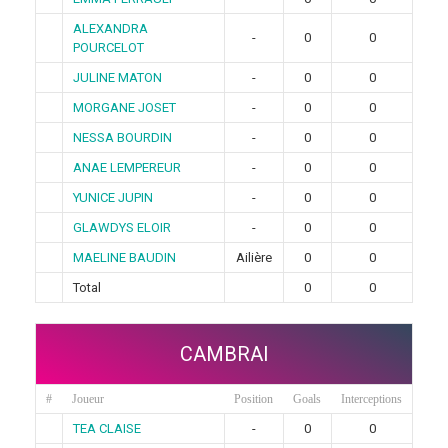
ALEXANDRA
-
0
0
POURCELOT
JULINE MATON
-
0
0
MORGANE JOSET
-
0
0
NESSA BOURDIN
-
0
0
ANAE LEMPEREUR
-
0
0
YUNICE JUPIN
-
0
0
GLAWDYS ELOIR
-
0
0
MAELINE BAUDIN
Ailière
0
0
Total
0
0
CAMBRAI
#
Joueur
Position
Goals
Interceptions
TEA CLAISE
-
0
0