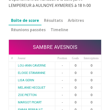
LEMPEREUR à AULNOYE AYMERIES à 18 h 00
Boîte de score
Résultats
Arbitres
Réunions passées
Timeline
SAMBRE AVESNOIS
#
Joueur
Position
Goals
Interceptions
LOU-ANN CAVERNE
-
0
0
ELOISE STAMANNE
-
0
0
LISA GERIN
-
0
0
MELANIE HECQUET
-
0
0
ZOE PIETTON
-
0
0
MARGOT PICART
-
0
0
EMMA PERRAULT
-
0
0