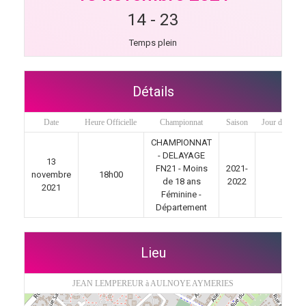
14
-
23
Temps plein
Détails
Date
Heure Officielle
Championnat
Saison
Jour de matc
CHAMPIONNAT
- DELAYAGE
13
FN21 - Moins
2021-
novembre
18h00
3
de 18 ans
2022
2021
Féminine -
Département
Lieu
JEAN LEMPEREUR à AULNOYE AYMERIES