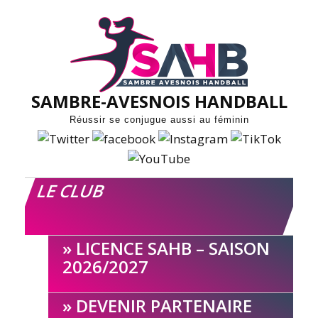
Skip
to
content
SAMBRE-AVESNOIS HANDBALL
Réussir se conjugue aussi au féminin
LE CLUB
LICENCE SAHB – SAISON
2026/2027
DEVENIR PARTENAIRE