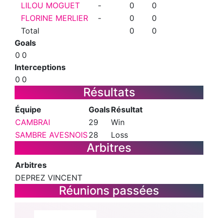
LILOU MOGUET
-
0
0
FLORINE MERLIER
-
0
0
Total
0
0
Goals
0
0
Interceptions
0
0
Résultats
Équipe
Goals
Résultat
CAMBRAI
29
Win
SAMBRE AVESNOIS
28
Loss
Arbitres
Arbitres
DEPREZ VINCENT
Réunions passées