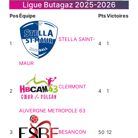
Ligue Butagaz 2025-2026
Pos
Équipe
Pts
Victoires
STELLA SAINT-
1
4
1
MAUR
CLERMONT
2
4
1
AUVERGNE METROPOLE 63
BESANCON
3
50
12