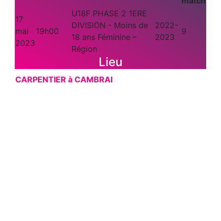
match
U18F PHASE 2 1ERE
17
DIVISION - Moins de
2022-
mai
19h00
9
18 ans Féminine –
2023
2023
Région
Lieu
CARPENTIER à CAMBRAI