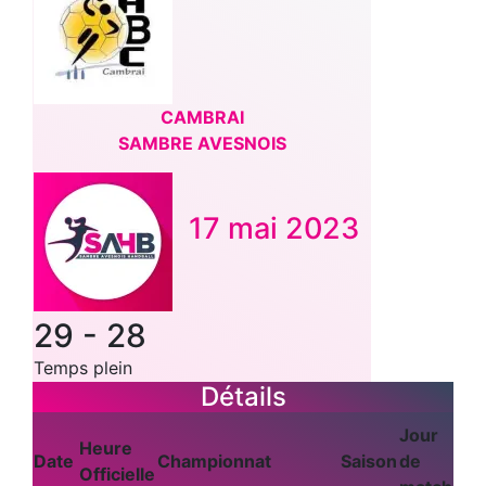
CAMBRAI
SAMBRE AVESNOIS
17 mai 2023
29
-
28
Temps plein
Détails
Jour
Heure
Date
Championnat
Saison
de
Officielle