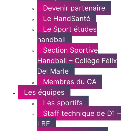
Devenir partenaire
Le HandSanté
Le Sport études
handball
Section Sportive
Handball – Collège Félix
Del Marle
Membres du CA
Les équipes
Les sportifs
Staff technique de D1 –
LBE