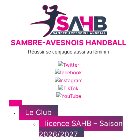
Skip
to
content
SAMBRE-AVESNOIS HANDBALL
Réussir se conjugue aussi au féminin
Menu
Le Club
licence SAHB – Saison
2026/2027