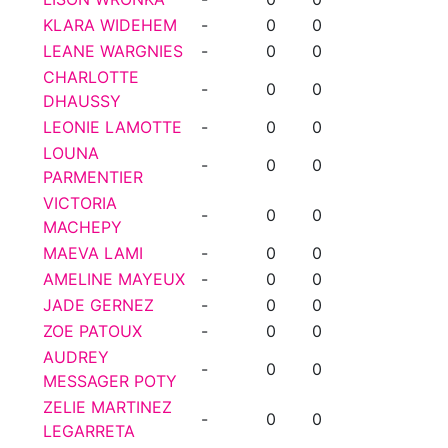
KLARA WIDEHEM
-
0
0
LEANE WARGNIES
-
0
0
CHARLOTTE
-
0
0
DHAUSSY
LEONIE LAMOTTE
-
0
0
LOUNA
-
0
0
PARMENTIER
VICTORIA
-
0
0
MACHEPY
MAEVA LAMI
-
0
0
AMELINE MAYEUX
-
0
0
JADE GERNEZ
-
0
0
ZOE PATOUX
-
0
0
AUDREY
-
0
0
MESSAGER POTY
ZELIE MARTINEZ
-
0
0
LEGARRETA