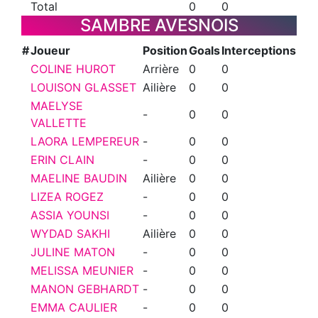
Total
0
0
SAMBRE AVESNOIS
#
Joueur
Position
Goals
Interceptions
COLINE HUROT
Arrière
0
0
LOUISON GLASSET
Ailière
0
0
MAELYSE
-
0
0
VALLETTE
LAORA LEMPEREUR
-
0
0
ERIN CLAIN
-
0
0
MAELINE BAUDIN
Ailière
0
0
LIZEA ROGEZ
-
0
0
ASSIA YOUNSI
-
0
0
WYDAD SAKHI
Ailière
0
0
JULINE MATON
-
0
0
MELISSA MEUNIER
-
0
0
MANON GEBHARDT
-
0
0
EMMA CAULIER
-
0
0