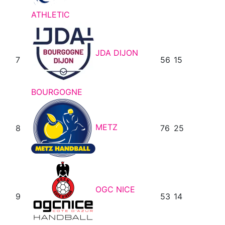
ATHLETIC
JDA DIJON
7
56
15
BOURGOGNE
METZ
8
76
25
OGC NICE
9
53
14