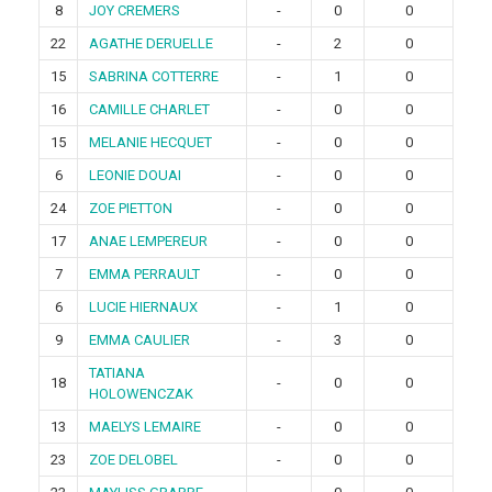
8
JOY CREMERS
-
0
0
22
AGATHE DERUELLE
-
2
0
15
SABRINA COTTERRE
-
1
0
16
CAMILLE CHARLET
-
0
0
15
MELANIE HECQUET
-
0
0
6
LEONIE DOUAI
-
0
0
24
ZOE PIETTON
-
0
0
17
ANAE LEMPEREUR
-
0
0
7
EMMA PERRAULT
-
0
0
6
LUCIE HIERNAUX
-
1
0
9
EMMA CAULIER
-
3
0
TATIANA
18
-
0
0
HOLOWENCZAK
13
MAELYS LEMAIRE
-
0
0
23
ZOE DELOBEL
-
0
0