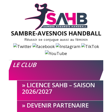
Skip
to
content
SAMBRE-AVESNOIS HANDBALL
Réussir se conjugue aussi au féminin
LE CLUB
LICENCE SAHB – SAISON
2026/2027
DEVENIR PARTENAIRE