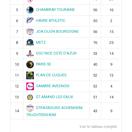
CHAMBRAY TOURAINE
5
56
16
HAVRE ATHLETIC
6
30
2
JDA DIJON BOURGOGNE
7
56
15
METZ
8
76
25
OGC NICE COTE D’AZUR
9
53
14
PARIS 92
10
40
9
PLAN DE CUQUES
11
52
13
SAMBRE AVESNOIS
12
32
4
ST AMAND LES EAUX
13
51
14
STRASBOURG ACHENHEIM
14
43
9
TRUCHTERSHEIM
Voir le tableau complet