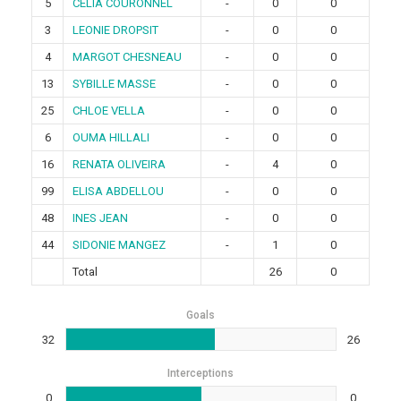
5
CELIA COURONNEL
-
0
0
3
LEONIE DROPSIT
-
0
0
4
MARGOT CHESNEAU
-
0
0
13
SYBILLE MASSE
-
0
0
25
CHLOE VELLA
-
0
0
6
OUMA HILLALI
-
0
0
16
RENATA OLIVEIRA
-
4
0
99
ELISA ABDELLOU
-
0
0
48
INES JEAN
-
0
0
44
SIDONIE MANGEZ
-
1
0
Total
26
0
Goals
32
26
Interceptions
0
0