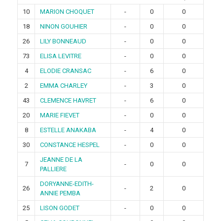
10
MARION CHOQUET
-
0
0
18
NINON GOUHIER
-
0
0
26
LILY BONNEAUD
-
0
0
73
ELISA LEVITRE
-
0
0
4
ELODIE CRANSAC
-
6
0
2
EMMA CHARLEY
-
3
0
43
CLEMENCE HAVRET
-
6
0
20
MARIE FIEVET
-
0
0
8
ESTELLE ANAKABA
-
4
0
30
CONSTANCE HESPEL
-
0
0
JEANNE DE LA
7
-
0
0
PALLIERE
DORYANNE-EDITH-
26
-
2
0
ANNIE PEMBA
25
LISON GODET
-
0
0