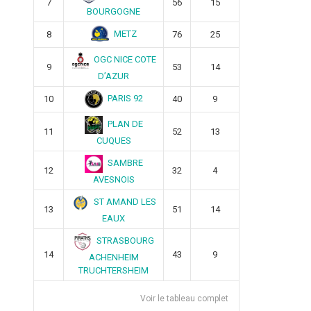
7
56
15
BOURGOGNE
METZ
8
76
25
OGC NICE COTE
9
53
14
D’AZUR
PARIS 92
10
40
9
PLAN DE
11
52
13
CUQUES
SAMBRE
12
32
4
AVESNOIS
ST AMAND LES
13
51
14
EAUX
STRASBOURG
14
43
9
ACHENHEIM
TRUCHTERSHEIM
Voir le tableau complet