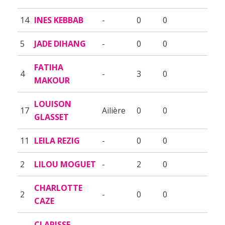
14
INES KEBBAB
-
0
0
5
JADE DIHANG
-
0
0
FATIHA
4
-
3
0
MAKOUR
LOUISON
17
Ailière
0
0
GLASSET
11
LEILA REZIG
-
0
0
2
LILOU MOGUET
-
2
0
CHARLOTTE
2
-
0
0
CAZE
CLARISSE