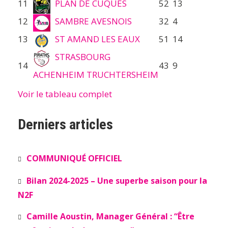
11
PLAN DE CUQUES
52
13
12
SAMBRE AVESNOIS
32
4
13
ST AMAND LES EAUX
51
14
STRASBOURG
14
43
9
ACHENHEIM TRUCHTERSHEIM
Voir le tableau complet
Derniers articles
COMMUNIQUÉ OFFICIEL
Bilan 2024-2025 – Une superbe saison pour la
N2F
Camille Aoustin, Manager Général : “Être