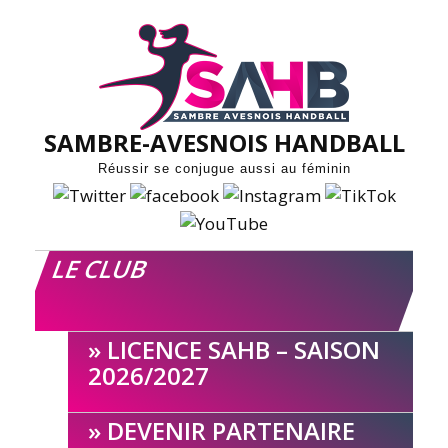
Skip
to
content
SAMBRE-AVESNOIS HANDBALL
Réussir se conjugue aussi au féminin
LE CLUB
LICENCE SAHB – SAISON
2026/2027
DEVENIR PARTENAIRE