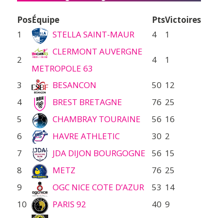
Pos
Équipe
Pts
Victoires
1
STELLA SAINT-MAUR
4
1
CLERMONT AUVERGNE
2
4
1
METROPOLE 63
3
BESANCON
50
12
4
BREST BRETAGNE
76
25
5
CHAMBRAY TOURAINE
56
16
6
HAVRE ATHLETIC
30
2
7
JDA DIJON BOURGOGNE
56
15
8
METZ
76
25
9
OGC NICE COTE D’AZUR
53
14
10
PARIS 92
40
9