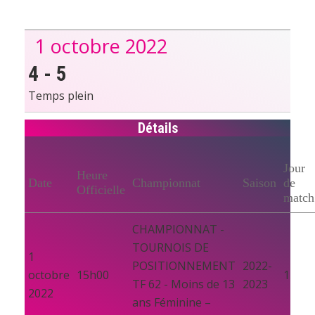
1 octobre 2022
4
-
5
Temps plein
Détails
Jour
Heure
Date
Championnat
Saison
de
Officielle
match
CHAMPIONNAT -
TOURNOIS DE
1
POSITIONNEMENT
2022-
octobre
15h00
1
TF 62 - Moins de 13
2023
2022
ans Féminine –