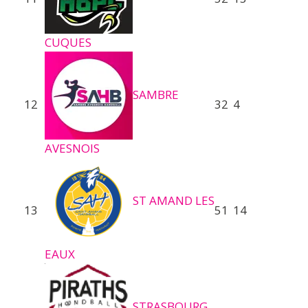
CUQUES
SAMBRE
12
32
4
AVESNOIS
ST AMAND LES
13
51
14
EAUX
STRASBOURG