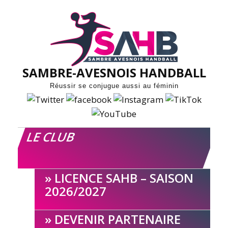
Skip
to
content
SAMBRE-AVESNOIS HANDBALL
Réussir se conjugue aussi au féminin
LE CLUB
LICENCE SAHB – SAISON
2026/2027
DEVENIR PARTENAIRE