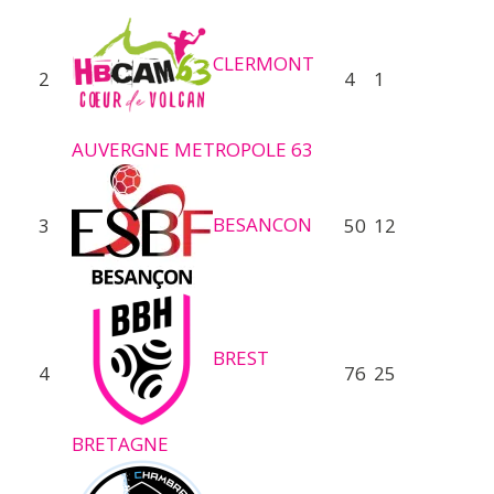
CLERMONT
2
4
1
AUVERGNE METROPOLE 63
BESANCON
3
50
12
BREST
4
76
25
BRETAGNE