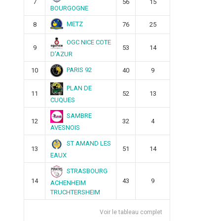
7
56
15
BOURGOGNE
METZ
8
76
25
OGC NICE COTE
9
53
14
D’AZUR
PARIS 92
10
40
9
PLAN DE
11
52
13
CUQUES
SAMBRE
12
32
4
AVESNOIS
ST AMAND LES
13
51
14
EAUX
STRASBOURG
14
43
9
ACHENHEIM
TRUCHTERSHEIM
Voir le tableau complet