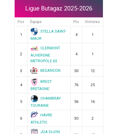
Ligue Butagaz 2025-2026
Pos
Équipe
Pts
Victoires
STELLA SAINT-
1
4
1
MAUR
CLERMONT
2
4
1
AUVERGNE
METROPOLE 63
BESANCON
3
50
12
BREST
4
76
25
BRETAGNE
CHAMBRAY
5
56
16
TOURAINE
HAVRE
6
30
2
ATHLETIC
JDA DIJON