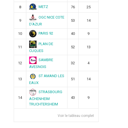
METZ
8
76
25
OGC NICE COTE
9
53
14
D’AZUR
PARIS 92
10
40
9
PLAN DE
11
52
13
CUQUES
SAMBRE
12
32
4
AVESNOIS
ST AMAND LES
13
51
14
EAUX
STRASBOURG
14
43
9
ACHENHEIM
TRUCHTERSHEIM
Voir le tableau complet