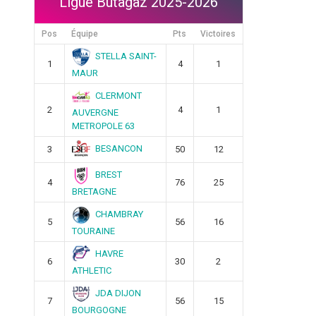
Ligue Butagaz 2025-2026
Pos
Équipe
Pts
Victoires
STELLA SAINT-
1
4
1
MAUR
CLERMONT
2
4
1
AUVERGNE
METROPOLE 63
BESANCON
3
50
12
BREST
4
76
25
BRETAGNE
CHAMBRAY
5
56
16
TOURAINE
HAVRE
6
30
2
ATHLETIC
JDA DIJON
7
56
15
BOURGOGNE