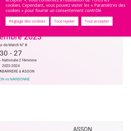
cookies. Cependant, vous pouvez visiter les « Paramètres des
cookies » pour fournir un consentement contrôlé.
Réglage des cookies
Tout rejeter
Tout accepter
vembre 2023
r de Match N° 8
30
-
27
- Nationale 2 féminine
2023-2024
ABARRERE à ASSON
ON vs NARBONNE
ASSON