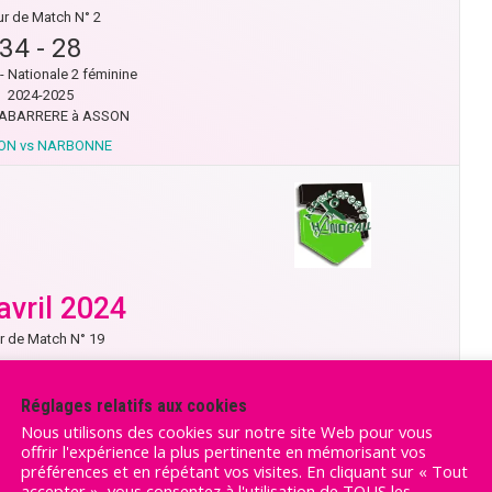
r de Match N° 2
34
-
28
- Nationale 2 féminine
2024-2025
ABARRERE à ASSON
ON vs NARBONNE
avril 2024
r de Match N° 19
27
-
24
- Nationale 2 féminine
Réglages relatifs aux cookies
2023-2024
Nous utilisons des cookies sur notre site Web pour vous
E NICOLAI à NARBONNE
offrir l'expérience la plus pertinente en mémorisant vos
BONNE vs ASSON
préférences et en répétant vos visites. En cliquant sur « Tout
accepter », vous consentez à l'utilisation de TOUS les