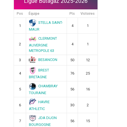
Ligue Butagaz 2025-2026
Pos
Équipe
Pts
Victoires
STELLA SAINT-
1
4
1
MAUR
CLERMONT
2
4
1
AUVERGNE
METROPOLE 63
BESANCON
3
50
12
BREST
4
76
25
BRETAGNE
CHAMBRAY
5
56
16
TOURAINE
HAVRE
6
30
2
ATHLETIC
JDA DIJON
7
56
15
BOURGOGNE