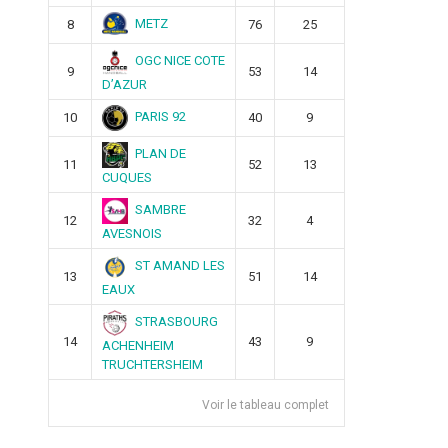
METZ
8
76
25
OGC NICE COTE
9
53
14
D’AZUR
PARIS 92
10
40
9
PLAN DE
11
52
13
CUQUES
SAMBRE
12
32
4
AVESNOIS
ST AMAND LES
13
51
14
EAUX
STRASBOURG
14
43
9
ACHENHEIM
TRUCHTERSHEIM
Voir le tableau complet