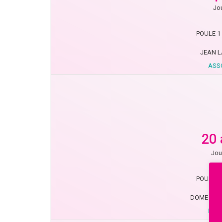
Jou
POULE 1 
JEAN L
ASS
20 
Jou
POULE 1 
DOME JOS
NAR