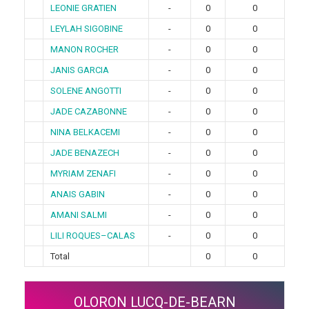
LEONIE GRATIEN
-
0
0
LEYLAH SIGOBINE
-
0
0
MANON ROCHER
-
0
0
JANIS GARCIA
-
0
0
SOLENE ANGOTTI
-
0
0
JADE CAZABONNE
-
0
0
NINA BELKACEMI
-
0
0
JADE BENAZECH
-
0
0
MYRIAM ZENAFI
-
0
0
ANAIS GABIN
-
0
0
AMANI SALMI
-
0
0
LILI ROQUES–CALAS
-
0
0
Total
0
0
OLORON LUCQ-DE-BEARN