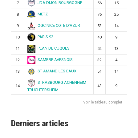
JDA DIJON BOURGOGNE
7
56
15
METZ
8
76
25
OGC NICE COTE D’AZUR
9
53
14
PARIS 92
10
40
9
PLAN DE CUQUES
11
52
13
SAMBRE AVESNOIS
12
32
4
ST AMAND LES EAUX
13
51
14
STRASBOURG ACHENHEIM
14
43
9
TRUCHTERSHEIM
Voir le tableau complet
Derniers articles