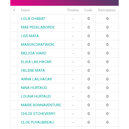
#
Joueur
Position
Goals
Interceptions
LOLA CHABAT
-
0
0
MAE PEDELABORDE
-
0
0
LISE MATA
-
0
0
MANON DRATWICKI
-
0
0
MELICIA VIARD
-
0
0
ELISA LAILHACAR
-
0
0
HELENE MATA
-
0
0
ANNA LAILHACAR
-
0
0
NINA HURTAUD
-
0
0
LOUNA HURTAUD
-
0
0
MARIE BONNAVENTURE
-
0
0
CHLOE ETCHEVERRY
-
0
0
CLOE PUYAUBREAU
-
0
0