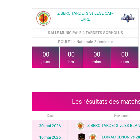
ZIBERO TARDETS vs LEGE CAP-
FERRET
SALLE MUNICIPALE à TARDETS SORHOLUS
POULE 1 - Nationale 2 féminine
00
00
00
00
jours
hrs
mins
secs
Les résultats des matc
Date
Évènement
ZIBERO TARDETS vs ES BLA
30 mai 2026
FLOIRAC CENON vs Z
16 mai 2026