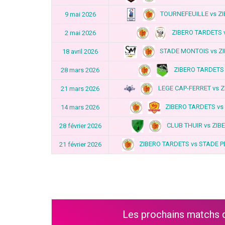
TOURNEFEUILLE vs Z
9 mai 2026
ZIBERO TARDETS 
2 mai 2026
STADE MONTOIS vs Z
18 avril 2026
ZIBERO TARDETS
28 mars 2026
LEGE CAP-FERRET vs 
21 mars 2026
ZIBERO TARDETS vs
14 mars 2026
CLUB THUIR vs ZIB
28 février 2026
ZIBERO TARDETS vs STADE 
21 février 2026
Les prochains matchs 