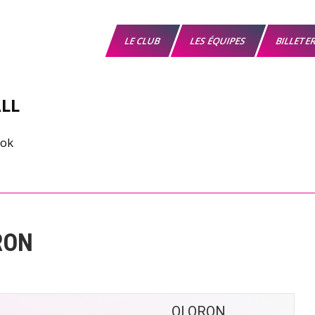
LE CLUB
LES ÉQUIPES
BILLETE
LL
RON
OLORON