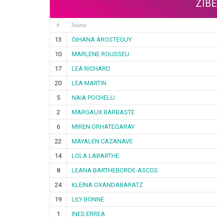
ZIB
#
Joueur
13
OIHANA AROSTEGUY
10
MARLENE ROUSSEU
17
LEA RICHARD
20
LEA MARTIN
5
NAIA POCHELU
2
MARGAUX BARBASTE
6
MIREN ORHATEGARAY
22
MAYALEN CAZANAVE
14
LOLA LABARTHE
8
LEANA BARTHEBORDE-ASCOS
24
KLEINA OXANDABARATZ
19
LILY BONNE
1
INES ERREA