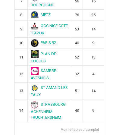
7
56
15
BOURGOGNE
METZ
8
76
25
OGC NICE COTE
9
53
14
D’AZUR
PARIS 92
10
40
9
PLAN DE
11
52
13
CUQUES
SAMBRE
12
32
4
AVESNOIS
ST AMAND LES
13
51
14
EAUX
STRASBOURG
14
43
9
ACHENHEIM
TRUCHTERSHEIM
Voir le tableau complet