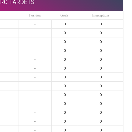
ERO TARDETS
Position
Goals
Interceptions
-
0
0
-
0
0
-
0
0
-
0
0
-
0
0
-
0
0
-
0
0
-
0
0
-
0
0
-
0
0
-
0
0
-
0
0
-
0
0