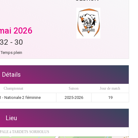
mai 2026
32
-
30
Temps plein
Détails
Championnat
Saison
Jour de match
 - Nationale 2 féminine
2025-2026
19
Lieu
PALE à TARDETS SORHOLUS