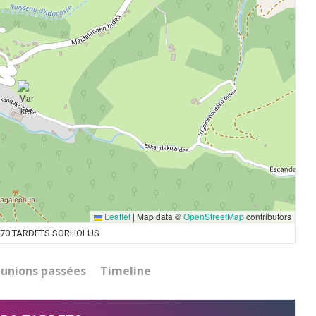
Leaflet
|
Map data ©
OpenStreetMap
contributors
70 TARDETS SORHOLUS
unions passées
Timeline