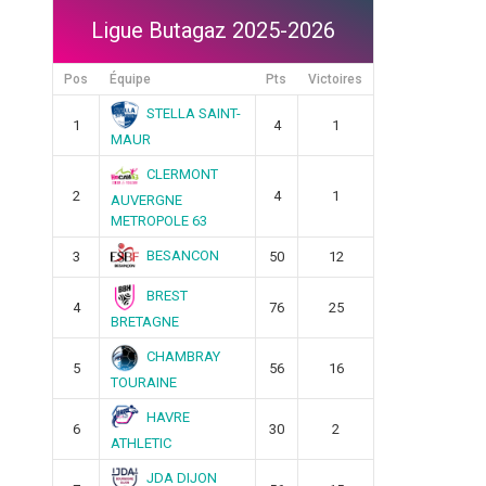
Ligue Butagaz 2025-2026
Pos
Équipe
Pts
Victoires
STELLA SAINT-
1
4
1
MAUR
CLERMONT
2
4
1
AUVERGNE
METROPOLE 63
BESANCON
3
50
12
BREST
4
76
25
BRETAGNE
CHAMBRAY
5
56
16
TOURAINE
HAVRE
6
30
2
ATHLETIC
JDA DIJON