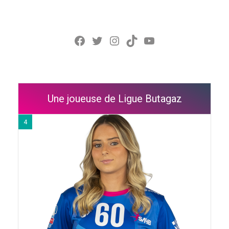
Facebook
Twitter
Instagram
TikTok
YouTube
Une joueuse de Ligue Butagaz
4