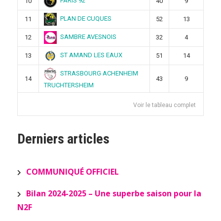
PARIS 92
10
40
9
PLAN DE CUQUES
11
52
13
SAMBRE AVESNOIS
12
32
4
ST AMAND LES EAUX
13
51
14
STRASBOURG ACHENHEIM
14
43
9
TRUCHTERSHEIM
Voir le tableau complet
Derniers articles
COMMUNIQUÉ OFFICIEL
Bilan 2024-2025 – Une superbe saison pour la
N2F