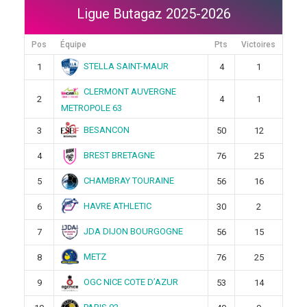
Ligue Butagaz 2025-2026
Pos
Équipe
Pts
Victoires
STELLA SAINT-MAUR
1
4
1
CLERMONT AUVERGNE
2
4
1
METROPOLE 63
BESANCON
3
50
12
BREST BRETAGNE
4
76
25
CHAMBRAY TOURAINE
5
56
16
HAVRE ATHLETIC
6
30
2
JDA DIJON BOURGOGNE
7
56
15
METZ
8
76
25
OGC NICE COTE D’AZUR
9
53
14