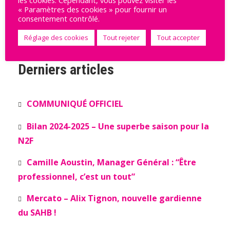
STRASBOURG ACHENHEIM
14
43
9
« Paramètres des cookies » pour fournir un
TRUCHTERSHEIM
consentement contrôlé.
Voir le tableau complet
Réglage des cookies
Tout rejeter
Tout accepter
Derniers articles
COMMUNIQUÉ OFFICIEL
Bilan 2024-2025 – Une superbe saison pour la
N2F
Camille Aoustin, Manager Général : “Être
professionnel, c’est un tout”
Mercato – Alix Tignon, nouvelle gardienne
du SAHB !