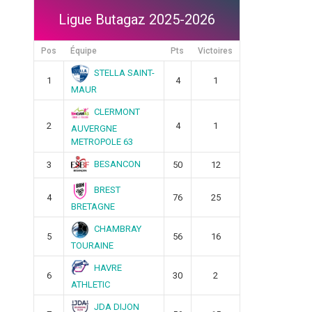
Ligue Butagaz 2025-2026
Pos
Équipe
Pts
Victoires
STELLA SAINT-
1
4
1
MAUR
CLERMONT
2
4
1
AUVERGNE
METROPOLE 63
BESANCON
3
50
12
BREST
4
76
25
BRETAGNE
CHAMBRAY
5
56
16
TOURAINE
HAVRE
6
30
2
ATHLETIC
JDA DIJON