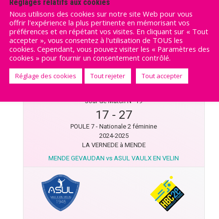
Réglages relatifs aux cookies
PALAIS DES SPORTS JEAN CAPIEVIC à VAULX EN VELIN
Nous utilisons des cookies sur notre site Web pour vous
ASUL VAULX EN VELIN vs BEAUREPAIRE
offrir l'expérience la plus pertinente en mémorisant vos
EN
préférences et en répétant vos visites. En cliquant sur « Tout
accepter », vous consentez à l'utilisation de TOUS les
cookies. Cependant, vous pouvez visiter les « Paramètres des
cookies » pour fournir un consentement contrôlé.
Réglage des cookies
Tout rejeter
Tout accepter
19 avril 2025
Jour de Match N° 19
17
-
27
POULE 7 - Nationale 2 féminine
2024-2025
LA VERNEDE à MENDE
MENDE GEVAUDAN vs ASUL VAULX EN VELIN