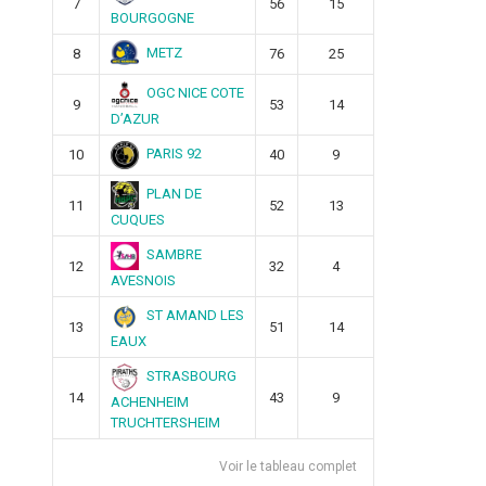
7
56
15
BOURGOGNE
METZ
8
76
25
OGC NICE COTE
9
53
14
D’AZUR
PARIS 92
10
40
9
PLAN DE
11
52
13
CUQUES
SAMBRE
12
32
4
AVESNOIS
ST AMAND LES
13
51
14
EAUX
STRASBOURG
14
43
9
ACHENHEIM
TRUCHTERSHEIM
Voir le tableau complet