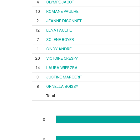
4
OLYMPE JACOT
10
ROMANE PAULHE
2
JEANNE DIGONNET
12
LENA PAULHE
7
SOLENE BOYER
1
CINDY ANDRE
20
VICTOIRE CRESPY
14
LAURA WIERZBA
3
JUSTINE MARGERIT
8
ORNELLA BOISSY
Total
0
0