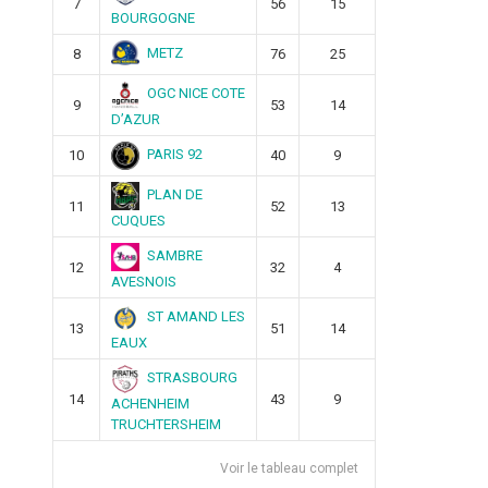
7
56
15
BOURGOGNE
METZ
8
76
25
OGC NICE COTE
9
53
14
D’AZUR
PARIS 92
10
40
9
PLAN DE
11
52
13
CUQUES
SAMBRE
12
32
4
AVESNOIS
ST AMAND LES
13
51
14
EAUX
STRASBOURG
14
43
9
ACHENHEIM
TRUCHTERSHEIM
Voir le tableau complet