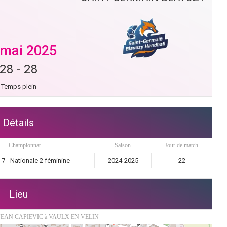
 mai 2025
28
-
28
Temps plein
Détails
Championnat
Saison
Jour de match
7 - Nationale 2 féminine
2024-2025
22
Lieu
JEAN CAPIEVIC à VAULX EN VELIN