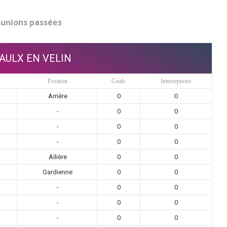
unions passées
AULX EN VELIN
Position
Goals
Interceptions
Arrière
0
0
-
0
0
-
0
0
-
0
0
Ailière
0
0
Gardienne
0
0
-
0
0
-
0
0
-
0
0