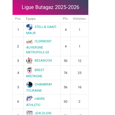
Ligue Butagaz 2025-2026
Pos
Équipe
Pts
Victoires
STELLA SAINT-
1
4
1
MAUR
CLERMONT
2
4
1
AUVERGNE
METROPOLE 63
BESANCON
3
50
12
BREST
4
76
25
BRETAGNE
CHAMBRAY
5
56
16
TOURAINE
HAVRE
6
30
2
ATHLETIC
JDA DIJON