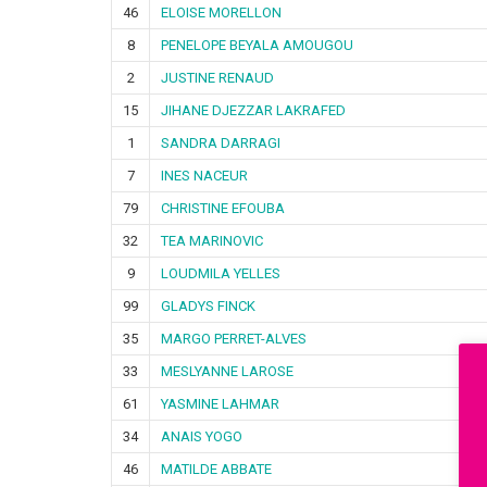
46
ELOISE MORELLON
8
PENELOPE BEYALA AMOUGOU
2
JUSTINE RENAUD
15
JIHANE DJEZZAR LAKRAFED
1
SANDRA DARRAGI
7
INES NACEUR
79
CHRISTINE EFOUBA
32
TEA MARINOVIC
9
LOUDMILA YELLES
99
GLADYS FINCK
35
MARGO PERRET-ALVES
33
MESLYANNE LAROSE
61
YASMINE LAHMAR
34
ANAIS YOGO
46
MATILDE ABBATE