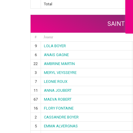
Total
SAINT G
#
Joueur
9
LOLA BOYER
6
ANAIS GAGNE
22
AMBRINE MARTIN
3
MERYL VEYSSEYRE
7
LEONIE ROUX
11
ANNA JOUBERT
67
MAEVA ROBERT
16
FLORY FONTAINE
2
CASSANDRE BOYER
5
EMMA ALVERGNAS