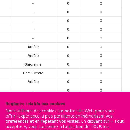
-
0
0
-
0
0
-
0
0
-
0
0
-
0
0
Arrière
0
0
Arrière
0
0
Gardienne
0
0
Demi Centre
0
0
Arrière
0
0
-
0
0
-
0
0
Réglages relatifs aux cookies
-
0
0
Nous utilisons des cookies sur notre site Web pour vous
offrir l'expérience la plus pertinente en mémorisant vos
-
0
0
préférences et en répétant vos visites. En cliquant sur « Tout
-
0
0
accepter », vous consentez à l'utilisation de TOUS les