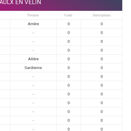
AULX EN VELIN
Position
Goals
Interceptions
Arrière
0
0
-
0
0
-
0
0
-
0
0
Ailière
0
0
Gardienne
0
0
-
0
0
-
0
0
-
0
0
-
0
0
-
0
0
-
0
0
-
0
0