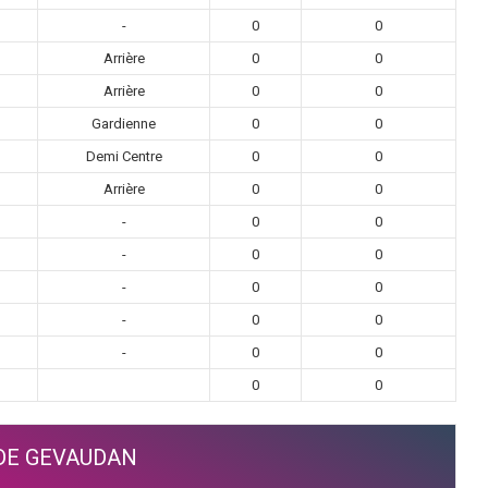
-
0
0
Arrière
0
0
Arrière
0
0
Gardienne
0
0
Demi Centre
0
0
Arrière
0
0
-
0
0
-
0
0
-
0
0
-
0
0
-
0
0
0
0
E GEVAUDAN