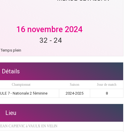
16 novembre 2024
32
-
24
Temps plein
Détails
Championnat
Saison
Jour de match
ULE 7 - Nationale 2 féminine
2024-2025
8
Lieu
JEAN CAPIEVIC à VAULX EN VELIN