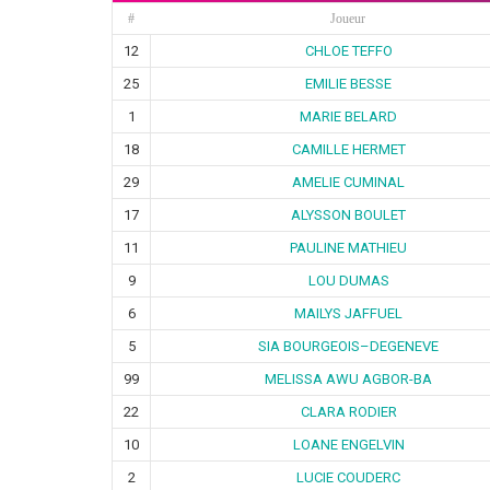
#
Joueur
12
CHLOE TEFFO
25
EMILIE BESSE
1
MARIE BELARD
18
CAMILLE HERMET
29
AMELIE CUMINAL
17
ALYSSON BOULET
11
PAULINE MATHIEU
9
LOU DUMAS
6
MAILYS JAFFUEL
5
SIA BOURGEOIS–DEGENEVE
99
MELISSA AWU AGBOR-BA
22
CLARA RODIER
10
LOANE ENGELVIN
2
LUCIE COUDERC