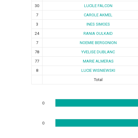
30
LUCILE FALCON
7
CAROLE AKMEL
3
INES SIMOES
24
RANIA OULKAID
7
NOEMIE BERGONION
78
YVELISE DUBLANC
77
MARIE ALMERAS
8
LUCIE WISNIEWSKI
Total
0
0