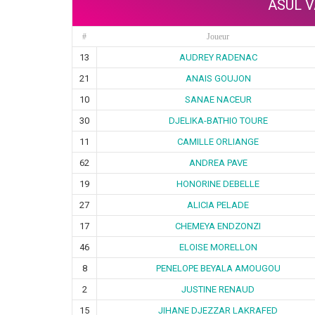
ASUL V
#
Joueur
13
AUDREY RADENAC
21
ANAIS GOUJON
10
SANAE NACEUR
30
DJELIKA-BATHIO TOURE
11
CAMILLE ORLIANGE
62
ANDREA PAVE
19
HONORINE DEBELLE
27
ALICIA PELADE
17
CHEMEYA ENDZONZI
46
ELOISE MORELLON
8
PENELOPE BEYALA AMOUGOU
2
JUSTINE RENAUD
15
JIHANE DJEZZAR LAKRAFED