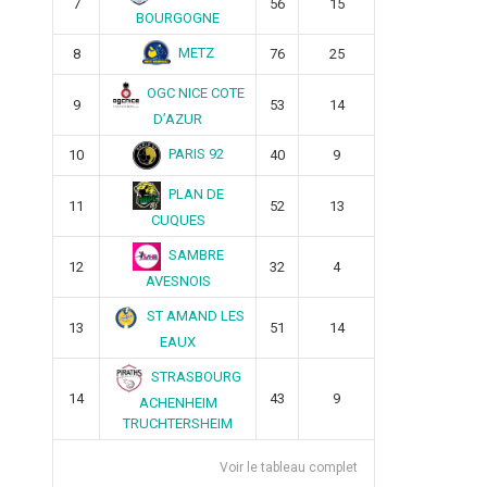
7
56
15
BOURGOGNE
METZ
8
76
25
OGC NICE COTE
9
53
14
D’AZUR
PARIS 92
10
40
9
PLAN DE
11
52
13
CUQUES
SAMBRE
12
32
4
AVESNOIS
ST AMAND LES
13
51
14
EAUX
STRASBOURG
14
43
9
ACHENHEIM
TRUCHTERSHEIM
Voir le tableau complet