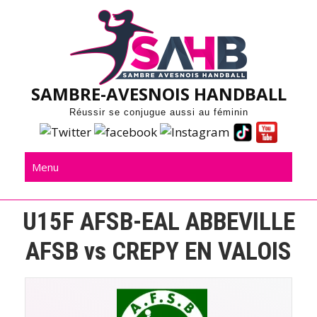
Skip
to
content
SAMBRE-AVESNOIS HANDBALL
Réussir se conjugue aussi au féminin
Menu
U15F AFSB-EAL ABBEVILLE
AFSB vs CREPY EN VALOIS