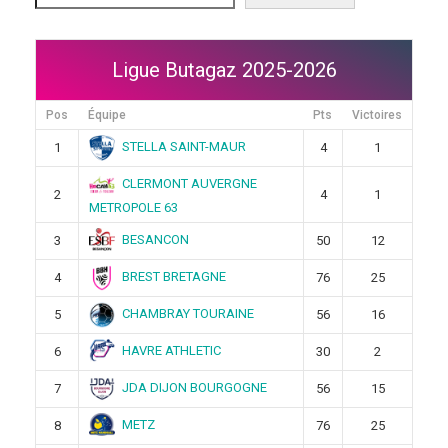
Ligue Butagaz 2025-2026
Pos
Équipe
Pts
Victoires
STELLA SAINT-MAUR
1
4
1
CLERMONT AUVERGNE
2
4
1
METROPOLE 63
BESANCON
3
50
12
BREST BRETAGNE
4
76
25
CHAMBRAY TOURAINE
5
56
16
HAVRE ATHLETIC
6
30
2
JDA DIJON BOURGOGNE
7
56
15
METZ
8
76
25