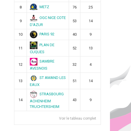
METZ
8
76
25
OGC NICE COTE
9
53
14
D’AZUR
PARIS 92
10
40
9
PLAN DE
11
52
13
CUQUES
SAMBRE
12
32
4
AVESNOIS
ST AMAND LES
13
51
14
EAUX
STRASBOURG
14
43
9
ACHENHEIM
TRUCHTERSHEIM
Voir le tableau complet