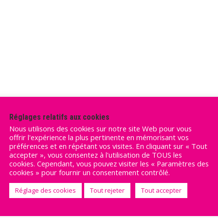
Réglages relatifs aux cookies
Nous utilisons des cookies sur notre site Web pour vous
offrir l'expérience la plus pertinente en mémorisant vos
préférences et en répétant vos visites. En cliquant sur « Tout
accepter », vous consentez à l'utilisation de TOUS les
cookies. Cependant, vous pouvez visiter les « Paramètres des
cookies » pour fournir un consentement contrôlé.
Réglage des cookies
Tout rejeter
Tout accepter