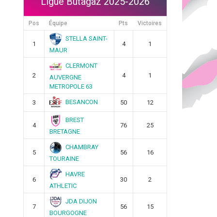
Ligue Butagaz 2025-2026
Pos
Équipe
Pts
Victoires
STELLA SAINT-
1
4
1
MAUR
CLERMONT
2
4
1
AUVERGNE
METROPOLE 63
BESANCON
3
50
12
BREST
4
76
25
BRETAGNE
CHAMBRAY
5
56
16
TOURAINE
HAVRE
6
30
2
ATHLETIC
JDA DIJON
7
56
15
BOURGOGNE