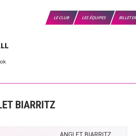
LE CLUB
LES ÉQUIPES
BILLETE
LL
LET BIARRITZ
ANGLET BIARRITZ