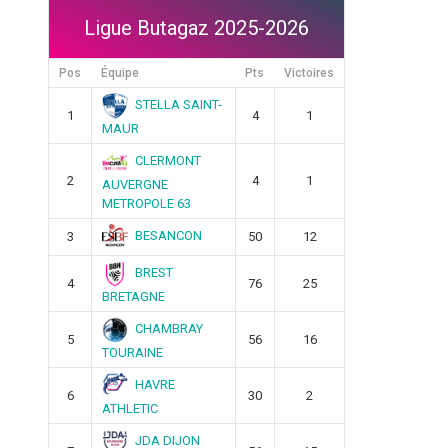
Ligue Butagaz 2025-2026
Pos
Équipe
Pts
Victoires
STELLA SAINT-
1
4
1
MAUR
CLERMONT
2
4
1
AUVERGNE
METROPOLE 63
BESANCON
3
50
12
BREST
4
76
25
BRETAGNE
CHAMBRAY
5
56
16
TOURAINE
HAVRE
6
30
2
ATHLETIC
JDA DIJON