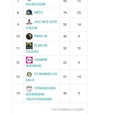
7
56
15
BOURGOGNE
METZ
8
76
25
OGC NICE COTE
9
53
14
D’AZUR
PARIS 92
10
40
9
PLAN DE
11
52
13
CUQUES
SAMBRE
12
32
4
AVESNOIS
ST AMAND LES
13
51
14
EAUX
STRASBOURG
14
43
9
ACHENHEIM
TRUCHTERSHEIM
Voir le tableau complet