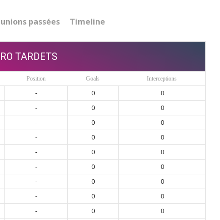
unions passées
Timeline
ERO TARDETS
Position
Goals
Interceptions
-
0
0
-
0
0
-
0
0
-
0
0
-
0
0
-
0
0
-
0
0
-
0
0
-
0
0